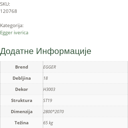
SKU:
120768
Kategorija:
Egger iverica
Додатне Информације
Brend
EGGER
Debljina
18
Dekor
H3003
Struktura
ST19
Dimenzija
2800*2070
Težina
65 kg