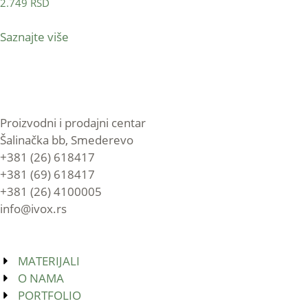
2.749
RSD
Saznajte više
Proizvodni i prodajni centar
Šalinačka bb, Smederevo
+381 (26) 618417
+381 (69) 618417
+381 (26) 4100005
info@ivox.rs
MATERIJALI
O NAMA
PORTFOLIO