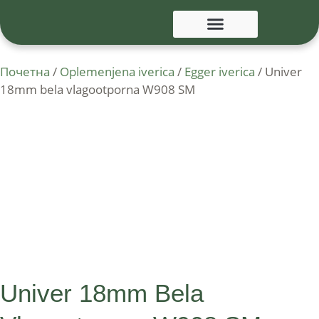
Почетна
/
Oplemenjena iverica
/
Egger iverica
/ Univer
18mm bela vlagootporna W908 SM
Univer 18mm Bela