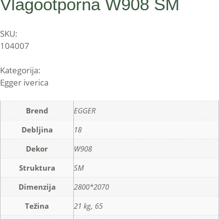
Vlagootporna W908 SM
SKU:
104007
Kategorija:
Egger iverica
Brend
EGGER
Debljina
18
Dekor
W908
Struktura
SM
Dimenzija
2800*2070
Težina
21 kg, 65