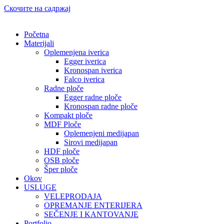
Скочите на садржај
Početna
Materijali
Oplemenjena iverica
Egger iverica
Kronospan iverica
Falco iverica
Radne ploče
Egger radne ploče
Kronospan radne ploče
Kompakt ploče
MDF Ploče
Oplemenjeni medijapan
Sirovi medijapan
HDF ploče
OSB ploče
Šper ploče
Okov
USLUGE
VELEPRODAJA
OPREMANJE ENTERIJERA
SEČENJE I KANTOVANJE
Portfolio