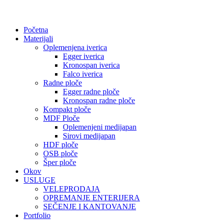
Početna
Materijali
Oplemenjena iverica
Egger iverica
Kronospan iverica
Falco iverica
Radne ploče
Egger radne ploče
Kronospan radne ploče
Kompakt ploče
MDF Ploče
Oplemenjeni medijapan
Sirovi medijapan
HDF ploče
OSB ploče
Šper ploče
Okov
USLUGE
VELEPRODAJA
OPREMANJE ENTERIJERA
SEČENJE I KANTOVANJE
Portfolio