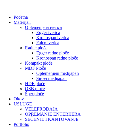
Početna
Materijali
Oplemenjena iverica
Egger iverica
Kronospan iverica
Falco iverica
Radne ploče
Egger radne ploče
Kronospan radne ploče
Kompakt ploče
MDF Ploče
Oplemenjeni medijapan
Sirovi medijapan
HDF ploče
OSB ploče
Šper ploče
Okov
USLUGE
VELEPRODAJA
OPREMANJE ENTERIJERA
SEČENJE I KANTOVANJE
Portfolio