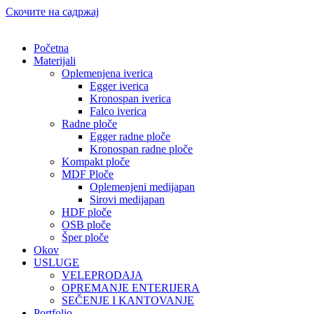
Скочите на садржај
Početna
Materijali
Oplemenjena iverica
Egger iverica
Kronospan iverica
Falco iverica
Radne ploče
Egger radne ploče
Kronospan radne ploče
Kompakt ploče
MDF Ploče
Oplemenjeni medijapan
Sirovi medijapan
HDF ploče
OSB ploče
Šper ploče
Okov
USLUGE
VELEPRODAJA
OPREMANJE ENTERIJERA
SEČENJE I KANTOVANJE
Portfolio