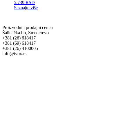
5.739
RSD
Saznajte više
Proizvodni i prodajni centar
Šalinačka bb, Smederevo
+381 (26) 618417
+381 (69) 618417
+381 (26) 4100005
info@ivox.rs