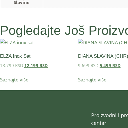
Slavine
Pogledajte Još Proizvo
ELZA Inox Sat
DIANA SLAVINA (CHR
13.799
RSD
12.199
RSD
9.699
RSD
5.499
RSD
Saznajte više
Saznajte više
Proizvodni i pr
centar