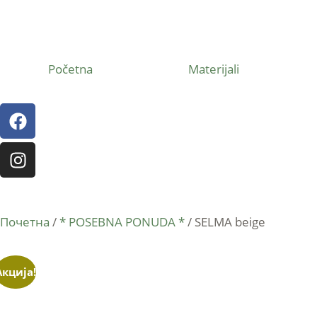
Početna
Materijali
Почетна
/
* POSEBNA PONUDA *
/ SELMA beige
Акција!