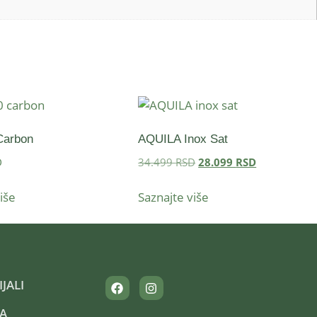
Carbon
AQUILA Inox Sat
D
34.499
RSD
28.099
RSD
iše
Saznajte više
JALI
A