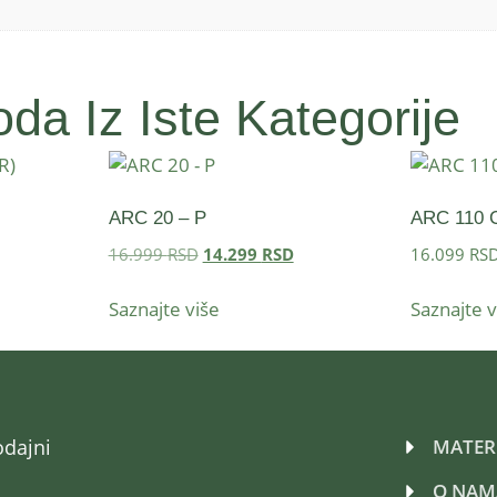
da Iz Iste Kategorije
)
ARC 20 – P
ARC 110 
16.999
RSD
14.299
RSD
16.099
RS
Saznajte više
Saznajte v
odajni
MATERI
O NAM