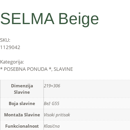
SELMA Beige
SKU:
1129042
Kategorija:
* POSEBNA PONUDA *
,
SLAVINE
Dimenzija
219×306
Slavine
Boja slavine
Bež G55
Montaža Slavine
Visoki pritisak
Funkcionalnost
Klasična