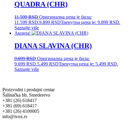
QUADRA (CHR)
11.599
RSD
Оригинална цена је била:
11.599 RSD.
9.899
RSD
Тренутна цена је: 9.899 RSD.
Saznajte više
Акција!
DIANA SLAVINA (CHR)
9.699
RSD
Оригинална цена је била:
9.699 RSD.
5.499
RSD
Тренутна цена је: 5.499 RSD.
Saznajte više
Proizvodni i prodajni centar
Šalinačka bb, Smederevo
+381 (26) 618417
+381 (69) 618417
+381 (26) 4100005
info@ivox.rs