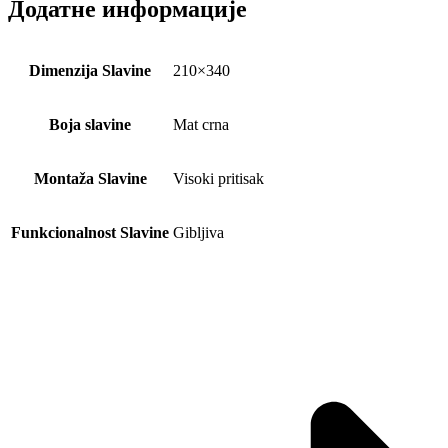
Додатне информације
Dimenzija Slavine
210×340
Boja slavine
Mat crna
Montaža Slavine
Visoki pritisak
Funkcionalnost Slavine
Gibljiva