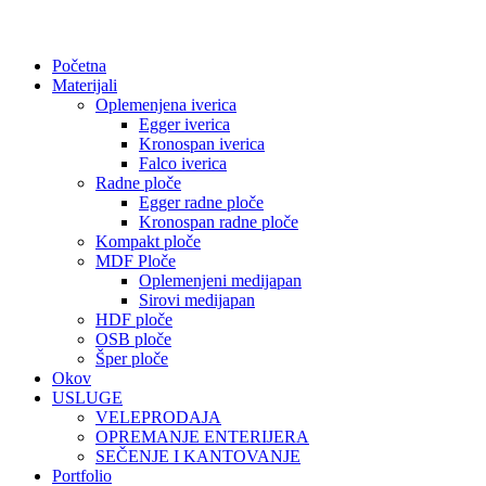
Početna
Materijali
Oplemenjena iverica
Egger iverica
Kronospan iverica
Falco iverica
Radne ploče
Egger radne ploče
Kronospan radne ploče
Kompakt ploče
MDF Ploče
Oplemenjeni medijapan
Sirovi medijapan
HDF ploče
OSB ploče
Šper ploče
Okov
USLUGE
VELEPRODAJA
OPREMANJE ENTERIJERA
SEČENJE I KANTOVANJE
Portfolio