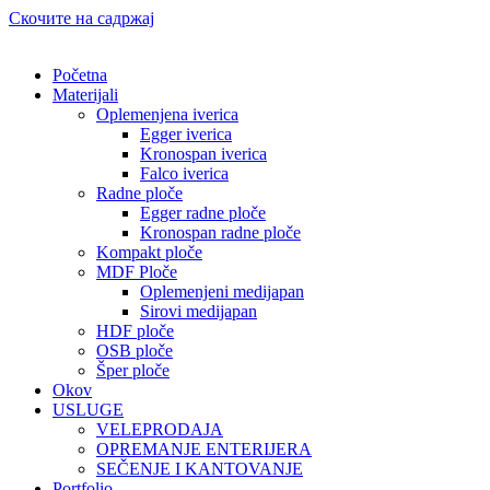
Скочите на садржај
Početna
Materijali
Oplemenjena iverica
Egger iverica
Kronospan iverica
Falco iverica
Radne ploče
Egger radne ploče
Kronospan radne ploče
Kompakt ploče
MDF Ploče
Oplemenjeni medijapan
Sirovi medijapan
HDF ploče
OSB ploče
Šper ploče
Okov
USLUGE
VELEPRODAJA
OPREMANJE ENTERIJERA
SEČENJE I KANTOVANJE
Portfolio