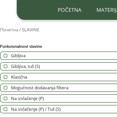
POČETNA
MATERIJ
Почетна
/ SLAVINE
Funkcionalnost slavine
Gibljiva
Gibljiva, tuš (S)
Klasična
Mogućnost dodavanja filtera
Na izvlačenje (P)
Na izvlačenje (P) / Tuš (S)