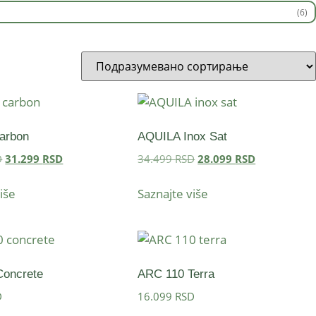
(6)
arbon
AQUILA Inox Sat
D
31.299
RSD
34.499
RSD
28.099
RSD
iše
Saznajte više
Concrete
ARC 110 Terra
D
16.099
RSD