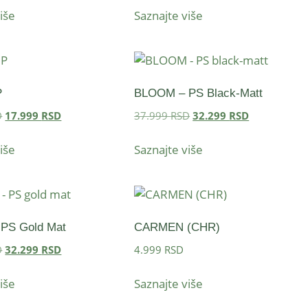
iše
Saznajte više
P
BLOOM – PS Black-Matt
D
17.999
RSD
37.999
RSD
32.299
RSD
iše
Saznajte više
PS Gold Mat
CARMEN (CHR)
D
32.299
RSD
4.999
RSD
iše
Saznajte više