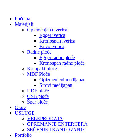
Početna
Materijali
Oplemenjena iverica
Egger iverica
Kronospan iverica
Falco iverica
Radne ploče
Egger radne ploče
Kronospan radne ploče
Kompakt ploče
MDF Ploče
Oplemenjeni medijapan
Sirovi medijapan
HDF ploče
OSB ploče
Šper ploče
Okov
USLUGE
VELEPRODAJA
OPREMANJE ENTERIJERA
SEČENJE I KANTOVANJE
Portfolio