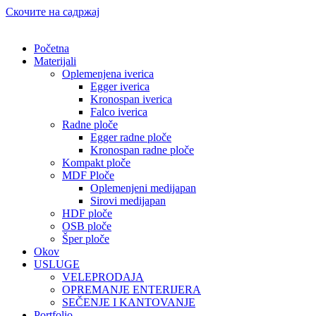
Скочите на садржај
Početna
Materijali
Oplemenjena iverica
Egger iverica
Kronospan iverica
Falco iverica
Radne ploče
Egger radne ploče
Kronospan radne ploče
Kompakt ploče
MDF Ploče
Oplemenjeni medijapan
Sirovi medijapan
HDF ploče
OSB ploče
Šper ploče
Okov
USLUGE
VELEPRODAJA
OPREMANJE ENTERIJERA
SEČENJE I KANTOVANJE
Portfolio