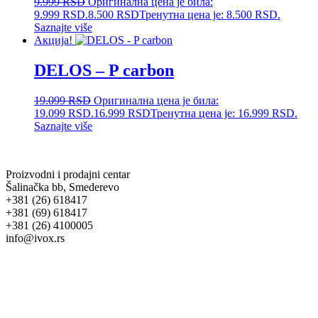
9.999
RSD
Оригинална цена је била:
9.999 RSD.
8.500
RSD
Тренутна цена је: 8.500 RSD.
Saznajte više
Акција!
DELOS – P carbon
19.099
RSD
Оригинална цена је била:
19.099 RSD.
16.999
RSD
Тренутна цена је: 16.999 RSD.
Saznajte više
Proizvodni i prodajni centar
Šalinačka bb, Smederevo
+381 (26) 618417
+381 (69) 618417
+381 (26) 4100005
info@ivox.rs