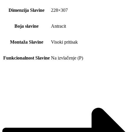
Dimenzija Slavine
228×307
Boja slavine
Antracit
Montaža Slavine
Visoki pritisak
Funkcionalnost Slavine
Na izvlačenje (P)