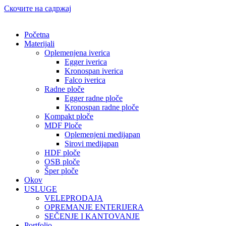
Скочите на садржај
Početna
Materijali
Oplemenjena iverica
Egger iverica
Kronospan iverica
Falco iverica
Radne ploče
Egger radne ploče
Kronospan radne ploče
Kompakt ploče
MDF Ploče
Oplemenjeni medijapan
Sirovi medijapan
HDF ploče
OSB ploče
Šper ploče
Okov
USLUGE
VELEPRODAJA
OPREMANJE ENTERIJERA
SEČENJE I KANTOVANJE
Portfolio