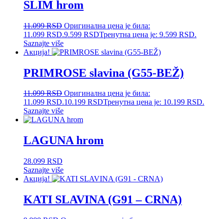
SLIM hrom
11.099
RSD
Оригинална цена је била:
11.099 RSD.
9.599
RSD
Тренутна цена је: 9.599 RSD.
Saznajte više
Акција!
PRIMROSE slavina (G55-BEŽ)
11.099
RSD
Оригинална цена је била:
11.099 RSD.
10.199
RSD
Тренутна цена је: 10.199 RSD.
Saznajte više
LAGUNA hrom
28.099
RSD
Saznajte više
Акција!
KATI SLAVINA (G91 – CRNA)