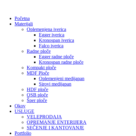
Početna
Materijali
Oplemenjena iverica
Egger iverica
Kronospan iverica
Falco iverica
Radne ploče
Egger radne ploče
Kronospan radne ploče
Kompakt ploče
MDF Ploče
Oplemenjeni medijapan
Sirovi medijapan
HDF ploče
OSB ploče
Šper ploče
Okov
USLUGE
VELEPRODAJA
OPREMANJE ENTERIJERA
SEČENJE I KANTOVANJE
Portfolio