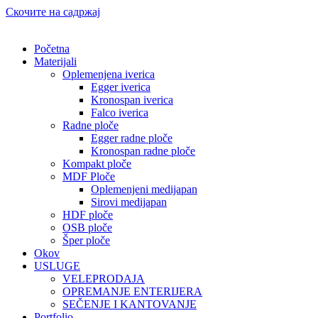
Скочите на садржај
Početna
Materijali
Oplemenjena iverica
Egger iverica
Kronospan iverica
Falco iverica
Radne ploče
Egger radne ploče
Kronospan radne ploče
Kompakt ploče
MDF Ploče
Oplemenjeni medijapan
Sirovi medijapan
HDF ploče
OSB ploče
Šper ploče
Okov
USLUGE
VELEPRODAJA
OPREMANJE ENTERIJERA
SEČENJE I KANTOVANJE
Portfolio