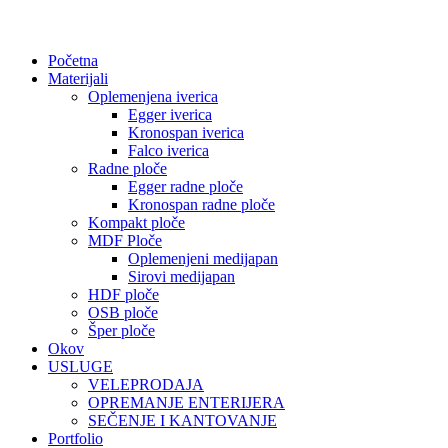
Početna
Materijali
Oplemenjena iverica
Egger iverica
Kronospan iverica
Falco iverica
Radne ploče
Egger radne ploče
Kronospan radne ploče
Kompakt ploče
MDF Ploče
Oplemenjeni medijapan
Sirovi medijapan
HDF ploče
OSB ploče
Šper ploče
Okov
USLUGE
VELEPRODAJA
OPREMANJE ENTERIJERA
SEČENJE I KANTOVANJE
Portfolio