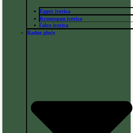
Egger iverica
Kronospan iverica
Falco iverica
Radne ploče