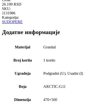
26.199
RSD
SKU:
1131986
Kategorija:
SUDOPERE
Додатне информације
Materijal
Granital
Broj korita
1 korito
Ugradnja
Podgradni (U), Usadni (I)
Boja
ARCTIC-G11
Dimenzija
470×500