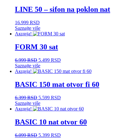
LINE 50 – sifon na poklon nat
16.999
RSD
Saznajte više
Акција!
FORM 30 sat
Оригинална
Тренутна
6.999
RSD
5.499
RSD
цена
цена
Saznajte više
је
је:
Акција!
била:
5.499 RSD.
6.999 RSD.
BASIC 150 mat otvor fi 60
Оригинална
Тренутна
6.399
RSD
5.599
RSD
цена
цена
Saznajte više
је
је:
Акција!
била:
5.599 RSD.
6.399 RSD.
BASIC 10 nat otvor 60
Оригинална
Тренутна
6.099
RSD
5.399
RSD