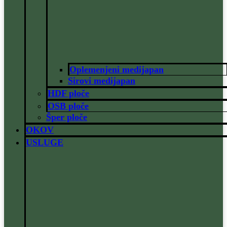
Oplemenjeni medijapan
Sirovi medijapan
HDF ploče
OSB ploče
Šper ploče
OKOV
USLUGE