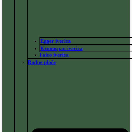
Egger iverica
Kronospan iverica
Falco iverica
Radne ploče