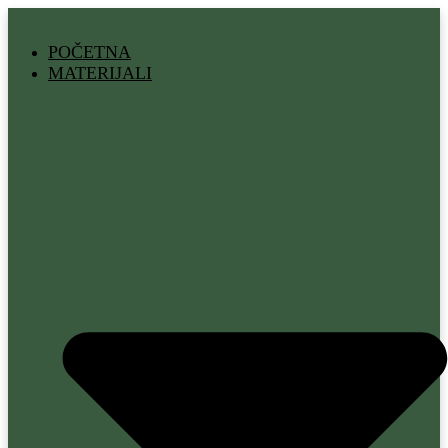
Скочите
на
POČETNA
садржај
MATERIJALI