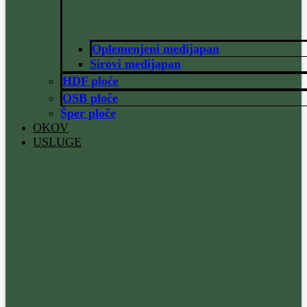
Oplemenjeni medijapan
Sirovi medijapan
HDF ploče
OSB ploče
Šper ploče
OKOV
USLUGE