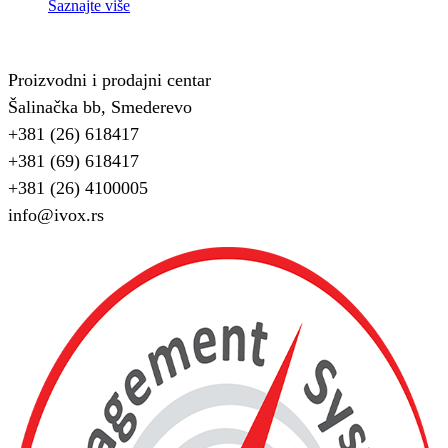
цена
цена
Saznajte više
је
је:
била:
5.399 RSD.
6.099 RSD.
Proizvodni i prodajni centar
Šalinačka bb, Smederevo
+381 (26) 618417
+381 (69) 618417
+381 (26) 4100005
info@ivox.rs