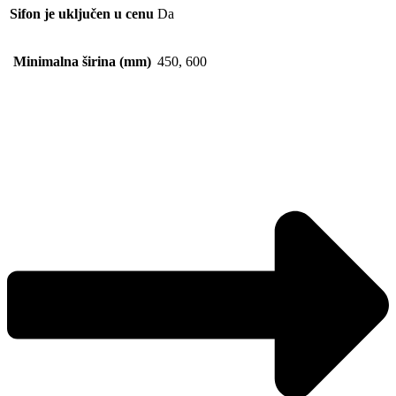
Sifon je uključen u cenu
Da
Minimalna širina (mm)
450, 600