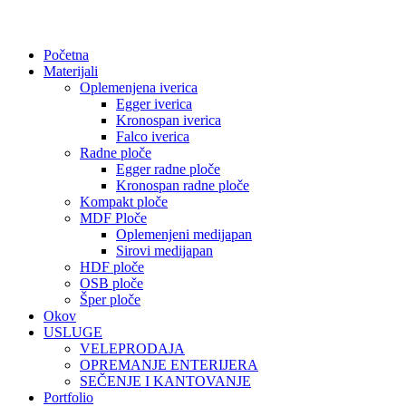
Početna
Materijali
Oplemenjena iverica
Egger iverica
Kronospan iverica
Falco iverica
Radne ploče
Egger radne ploče
Kronospan radne ploče
Kompakt ploče
MDF Ploče
Oplemenjeni medijapan
Sirovi medijapan
HDF ploče
OSB ploče
Šper ploče
Okov
USLUGE
VELEPRODAJA
OPREMANJE ENTERIJERA
SEČENJE I KANTOVANJE
Portfolio