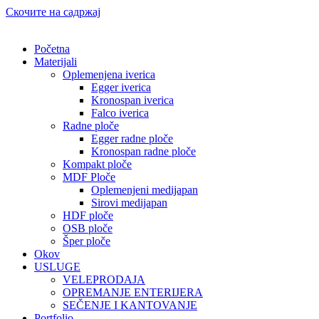
Скочите на садржај
Početna
Materijali
Oplemenjena iverica
Egger iverica
Kronospan iverica
Falco iverica
Radne ploče
Egger radne ploče
Kronospan radne ploče
Kompakt ploče
MDF Ploče
Oplemenjeni medijapan
Sirovi medijapan
HDF ploče
OSB ploče
Šper ploče
Okov
USLUGE
VELEPRODAJA
OPREMANJE ENTERIJERA
SEČENJE I KANTOVANJE
Portfolio