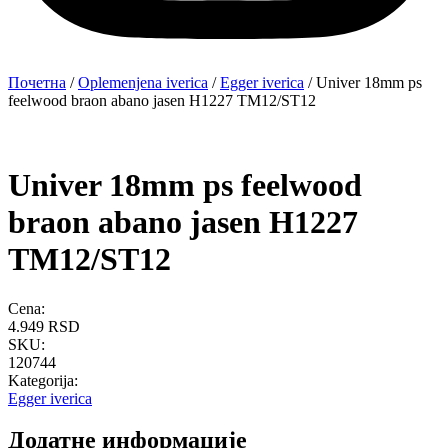
Почетна
/
Oplemenjena iverica
/
Egger iverica
/ Univer 18mm ps
feelwood braon abano jasen H1227 TM12/ST12
Univer 18mm ps feelwood
braon abano jasen H1227
TM12/ST12
Cena:
4.949
RSD
SKU:
120744
Kategorija:
Egger iverica
Додатне информације