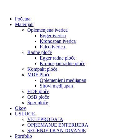
Početna
Materijali
Oplemenjena iverica
Egger iverica
Kronospan iverica
Falco iverica
Radne ploče
Egger radne ploče
Kronospan radne ploče
Kompakt ploče
MDF Ploče
Oplemenjeni medijapan
Sirovi medijapan
HDF ploče
OSB ploče
Šper ploče
Okov
USLUGE
VELEPRODAJA
OPREMANJE ENTERIJERA
SEČENJE I KANTOVANJE
Portfolio