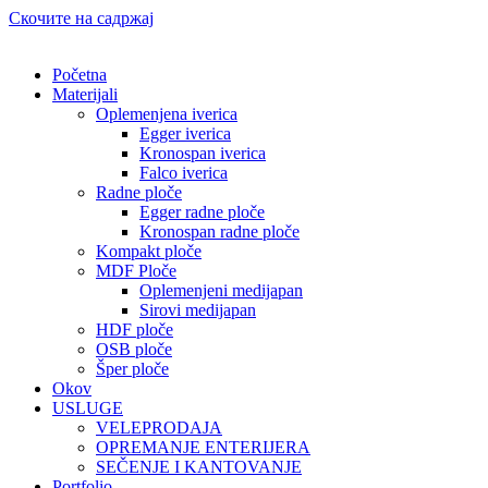
Скочите на садржај
Početna
Materijali
Oplemenjena iverica
Egger iverica
Kronospan iverica
Falco iverica
Radne ploče
Egger radne ploče
Kronospan radne ploče
Kompakt ploče
MDF Ploče
Oplemenjeni medijapan
Sirovi medijapan
HDF ploče
OSB ploče
Šper ploče
Okov
USLUGE
VELEPRODAJA
OPREMANJE ENTERIJERA
SEČENJE I KANTOVANJE
Portfolio