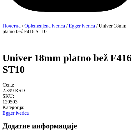
Почетна
/
Oplemenjena iverica
/
Egger iverica
/ Univer 18mm
platno bež F416 ST10
Univer 18mm platno bež F416
ST10
Cena:
2.399
RSD
SKU:
120503
Kategorija:
Egger iverica
Додатне информације