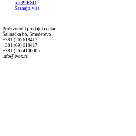
5.739
RSD
Saznajte više
Proizvodni i prodajni centar
Šalinačka bb, Smederevo
+381 (26) 618417
+381 (69) 618417
+381 (26) 4100005
info@ivox.rs