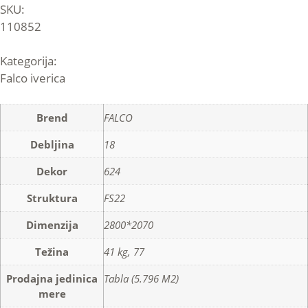
SKU:
110852
Kategorija:
Falco iverica
Brend
FALCO
Debljina
18
Dekor
624
Struktura
FS22
Dimenzija
2800*2070
Težina
41 kg, 77
Prodajna jedinica
Tabla (5.796 M2)
mere