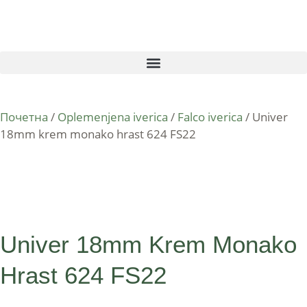
Почетна
/
Oplemenjena iverica
/
Falco iverica
/ Univer
18mm krem monako hrast 624 FS22
Univer 18mm Krem Monako
Hrast 624 FS22