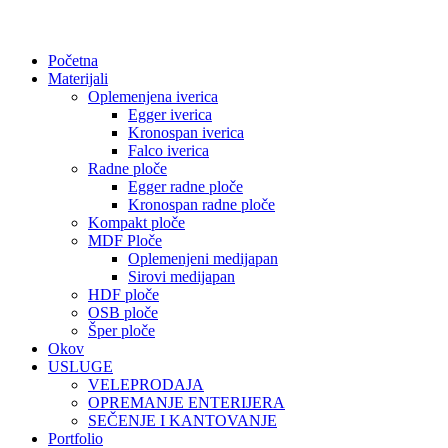
Početna
Materijali
Oplemenjena iverica
Egger iverica
Kronospan iverica
Falco iverica
Radne ploče
Egger radne ploče
Kronospan radne ploče
Kompakt ploče
MDF Ploče
Oplemenjeni medijapan
Sirovi medijapan
HDF ploče
OSB ploče
Šper ploče
Okov
USLUGE
VELEPRODAJA
OPREMANJE ENTERIJERA
SEČENJE I KANTOVANJE
Portfolio