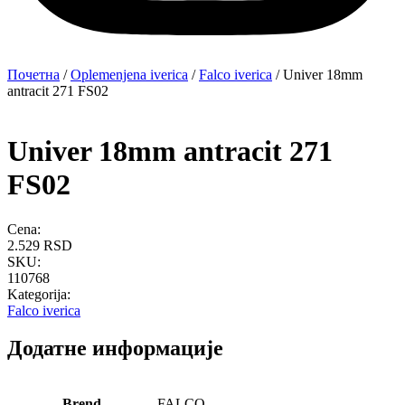
Почетна
/
Oplemenjena iverica
/
Falco iverica
/ Univer 18mm
antracit 271 FS02
Univer 18mm antracit 271
FS02
Cena:
2.529
RSD
SKU:
110768
Kategorija:
Falco iverica
Додатне информације
Brend
FALCO