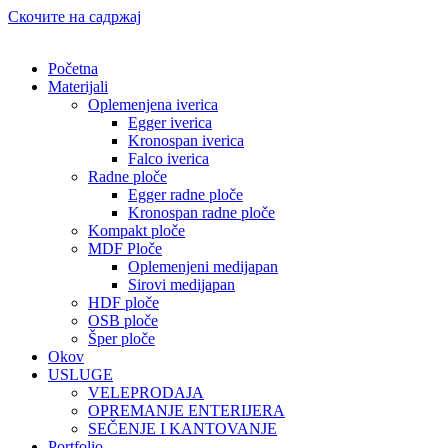
Скочите на садржај
Početna
Materijali
Oplemenjena iverica
Egger iverica
Kronospan iverica
Falco iverica
Radne ploče
Egger radne ploče
Kronospan radne ploče
Kompakt ploče
MDF Ploče
Oplemenjeni medijapan
Sirovi medijapan
HDF ploče
OSB ploče
Šper ploče
Okov
USLUGE
VELEPRODAJA
OPREMANJE ENTERIJERA
SEČENJE I KANTOVANJE
Portfolio