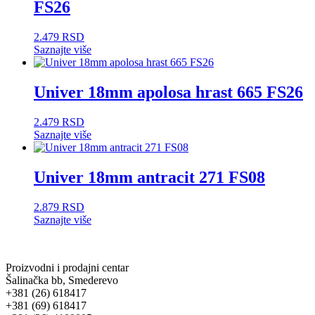
FS26
2.479
RSD
Saznajte više
Univer 18mm apolosa hrast 665 FS26
2.479
RSD
Saznajte više
Univer 18mm antracit 271 FS08
2.879
RSD
Saznajte više
Proizvodni i prodajni centar
Šalinačka bb, Smederevo
+381 (26) 618417
+381 (69) 618417