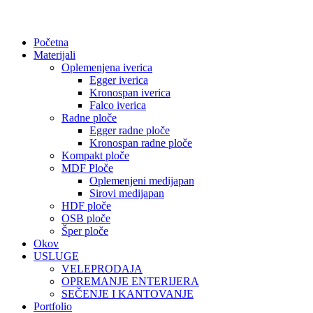
Početna
Materijali
Oplemenjena iverica
Egger iverica
Kronospan iverica
Falco iverica
Radne ploče
Egger radne ploče
Kronospan radne ploče
Kompakt ploče
MDF Ploče
Oplemenjeni medijapan
Sirovi medijapan
HDF ploče
OSB ploče
Šper ploče
Okov
USLUGE
VELEPRODAJA
OPREMANJE ENTERIJERA
SEČENJE I KANTOVANJE
Portfolio