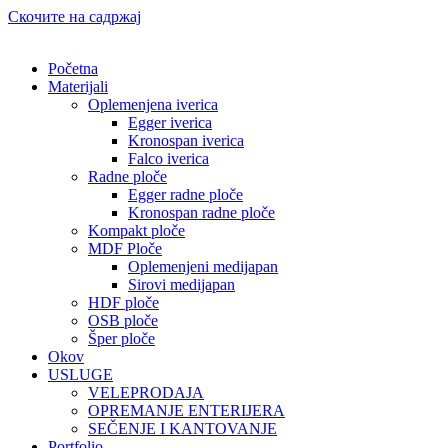
Скочите на садржај
Početna
Materijali
Oplemenjena iverica
Egger iverica
Kronospan iverica
Falco iverica
Radne ploče
Egger radne ploče
Kronospan radne ploče
Kompakt ploče
MDF Ploče
Oplemenjeni medijapan
Sirovi medijapan
HDF ploče
OSB ploče
Šper ploče
Okov
USLUGE
VELEPRODAJA
OPREMANJE ENTERIJERA
SEČENJE I KANTOVANJE
Portfolio