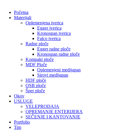
Početna
Materijali
Oplemenjena iverica
Egger iverica
Kronospan iverica
Falco iverica
Radne ploče
Egger radne ploče
Kronospan radne ploče
Kompakt ploče
MDF Ploče
Oplemenjeni medijapan
Sirovi medijapan
HDF ploče
OSB ploče
Šper ploče
Okov
USLUGE
VELEPRODAJA
OPREMANJE ENTERIJERA
SEČENJE I KANTOVANJE
Portfolio
Tim