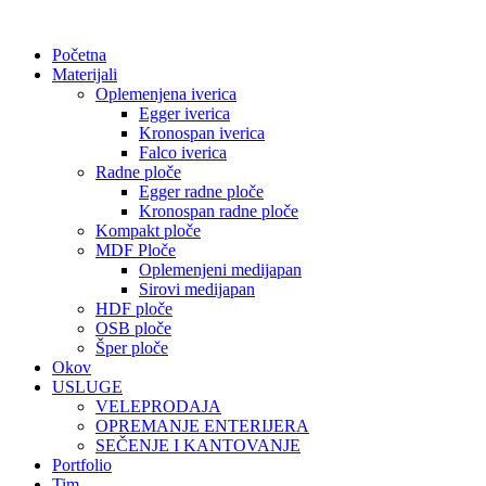
Скочите
на
Početna
садржај
Materijali
Oplemenjena iverica
Egger iverica
Kronospan iverica
Falco iverica
Radne ploče
Egger radne ploče
Kronospan radne ploče
Kompakt ploče
MDF Ploče
Oplemenjeni medijapan
Sirovi medijapan
HDF ploče
OSB ploče
Šper ploče
Okov
USLUGE
VELEPRODAJA
OPREMANJE ENTERIJERA
SEČENJE I KANTOVANJE
Portfolio
Tim