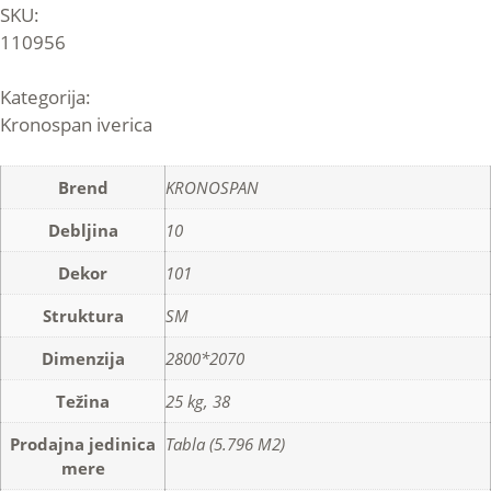
SKU:
110956
Kategorija:
Kronospan iverica
Brend
KRONOSPAN
Debljina
10
Dekor
101
Struktura
SM
Dimenzija
2800*2070
Težina
25 kg, 38
Prodajna jedinica
Tabla (5.796 M2)
mere