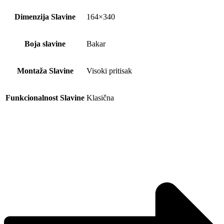
Dimenzija Slavine
164×340
Boja slavine
Bakar
Montaža Slavine
Visoki pritisak
Funkcionalnost Slavine
Klasična