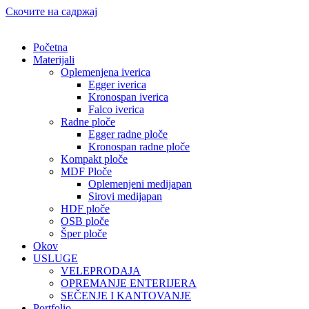
Скочите на садржај
Početna
Materijali
Oplemenjena iverica
Egger iverica
Kronospan iverica
Falco iverica
Radne ploče
Egger radne ploče
Kronospan radne ploče
Kompakt ploče
MDF Ploče
Oplemenjeni medijapan
Sirovi medijapan
HDF ploče
OSB ploče
Šper ploče
Okov
USLUGE
VELEPRODAJA
OPREMANJE ENTERIJERA
SEČENJE I KANTOVANJE
Portfolio