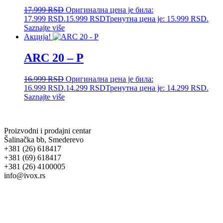
17.999
RSD
Оригинална цена је била:
17.999 RSD.
15.999
RSD
Тренутна цена је: 15.999 RSD.
Saznajte više
Акција!
ARC 20 – P
16.999
RSD
Оригинална цена је била:
16.999 RSD.
14.299
RSD
Тренутна цена је: 14.299 RSD.
Saznajte više
Proizvodni i prodajni centar
Šalinačka bb, Smederevo
+381 (26) 618417
+381 (69) 618417
+381 (26) 4100005
info@ivox.rs