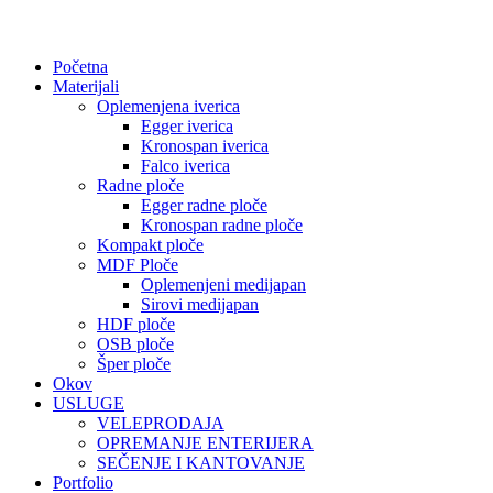
Početna
Materijali
Oplemenjena iverica
Egger iverica
Kronospan iverica
Falco iverica
Radne ploče
Egger radne ploče
Kronospan radne ploče
Kompakt ploče
MDF Ploče
Oplemenjeni medijapan
Sirovi medijapan
HDF ploče
OSB ploče
Šper ploče
Okov
USLUGE
VELEPRODAJA
OPREMANJE ENTERIJERA
SEČENJE I KANTOVANJE
Portfolio