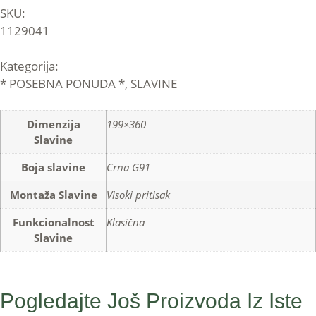
SKU:
1129041
Kategorija:
* POSEBNA PONUDA *
,
SLAVINE
Dimenzija
199×360
Slavine
Boja slavine
Crna G91
Montaža Slavine
Visoki pritisak
Funkcionalnost
Klasična
Slavine
Pogledajte Još Proizvoda Iz Iste