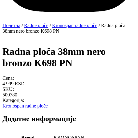
Почетна
/
Radne ploče
/
Kronospan radne ploče
/ Radna ploča
38mm nero bronzo K698 PN
Radna ploča 38mm nero
bronzo K698 PN
Cena:
4.999
RSD
SKU:
500780
Kategorija:
Kronospan radne ploče
Додатне информације
Brend
KRONOSPAN