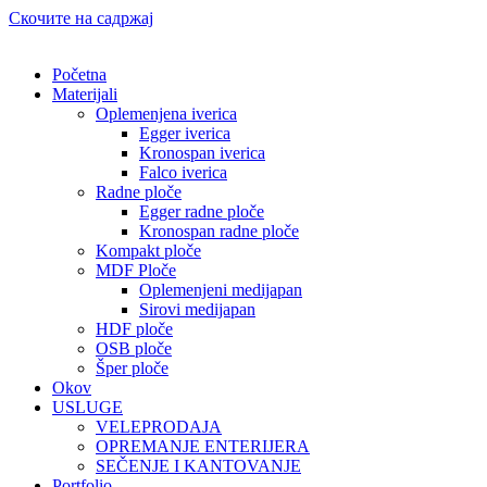
Скочите на садржај
Početna
Materijali
Oplemenjena iverica
Egger iverica
Kronospan iverica
Falco iverica
Radne ploče
Egger radne ploče
Kronospan radne ploče
Kompakt ploče
MDF Ploče
Oplemenjeni medijapan
Sirovi medijapan
HDF ploče
OSB ploče
Šper ploče
Okov
USLUGE
VELEPRODAJA
OPREMANJE ENTERIJERA
SEČENJE I KANTOVANJE
Portfolio