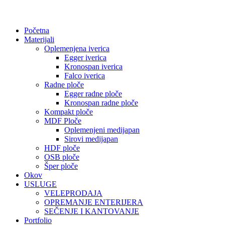
Početna
Materijali
Oplemenjena iverica
Egger iverica
Kronospan iverica
Falco iverica
Radne ploče
Egger radne ploče
Kronospan radne ploče
Kompakt ploče
MDF Ploče
Oplemenjeni medijapan
Sirovi medijapan
HDF ploče
OSB ploče
Šper ploče
Okov
USLUGE
VELEPRODAJA
OPREMANJE ENTERIJERA
SEČENJE I KANTOVANJE
Portfolio