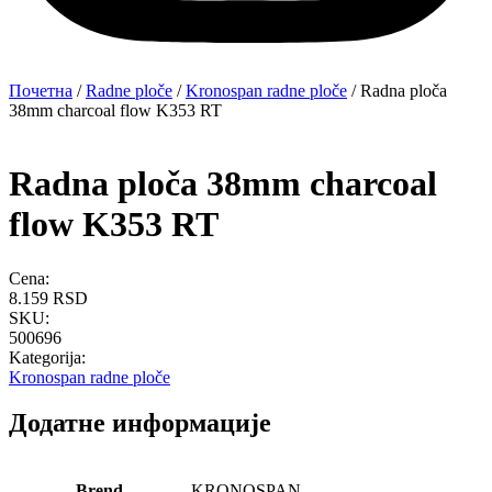
Почетна
/
Radne ploče
/
Kronospan radne ploče
/ Radna ploča
38mm charcoal flow K353 RT
Radna ploča 38mm charcoal
flow K353 RT
Cena:
8.159
RSD
SKU:
500696
Kategorija:
Kronospan radne ploče
Додатне информације
Brend
KRONOSPAN