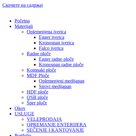
Скочите на садржај
Početna
Materijali
Oplemenjena iverica
Egger iverica
Kronospan iverica
Falco iverica
Radne ploče
Egger radne ploče
Kronospan radne ploče
Kompakt ploče
MDF Ploče
Oplemenjeni medijapan
Sirovi medijapan
HDF ploče
OSB ploče
Šper ploče
Okov
USLUGE
VELEPRODAJA
OPREMANJE ENTERIJERA
SEČENJE I KANTOVANJE
Portfolio