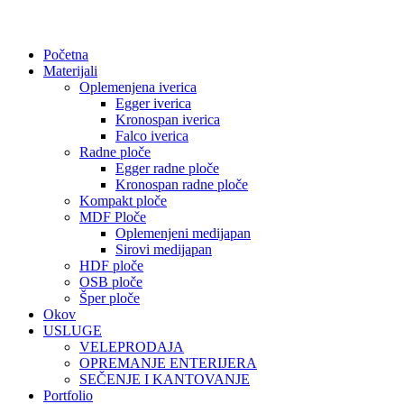
Početna
Materijali
Oplemenjena iverica
Egger iverica
Kronospan iverica
Falco iverica
Radne ploče
Egger radne ploče
Kronospan radne ploče
Kompakt ploče
MDF Ploče
Oplemenjeni medijapan
Sirovi medijapan
HDF ploče
OSB ploče
Šper ploče
Okov
USLUGE
VELEPRODAJA
OPREMANJE ENTERIJERA
SEČENJE I KANTOVANJE
Portfolio