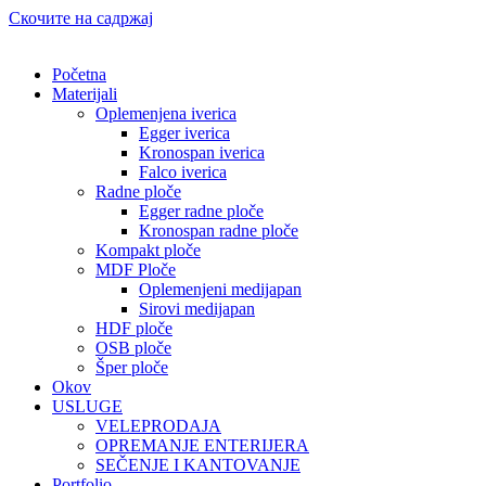
Скочите на садржај
Početna
Materijali
Oplemenjena iverica
Egger iverica
Kronospan iverica
Falco iverica
Radne ploče
Egger radne ploče
Kronospan radne ploče
Kompakt ploče
MDF Ploče
Oplemenjeni medijapan
Sirovi medijapan
HDF ploče
OSB ploče
Šper ploče
Okov
USLUGE
VELEPRODAJA
OPREMANJE ENTERIJERA
SEČENJE I KANTOVANJE
Portfolio