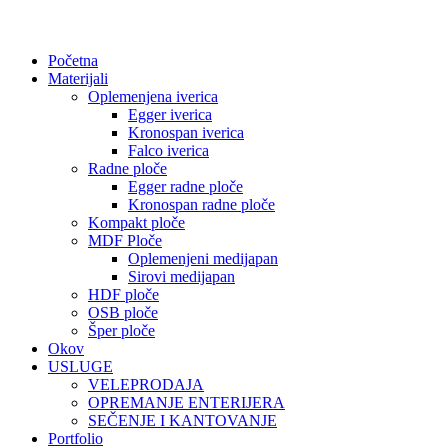
Početna
Materijali
Oplemenjena iverica
Egger iverica
Kronospan iverica
Falco iverica
Radne ploče
Egger radne ploče
Kronospan radne ploče
Kompakt ploče
MDF Ploče
Oplemenjeni medijapan
Sirovi medijapan
HDF ploče
OSB ploče
Šper ploče
Okov
USLUGE
VELEPRODAJA
OPREMANJE ENTERIJERA
SEČENJE I KANTOVANJE
Portfolio