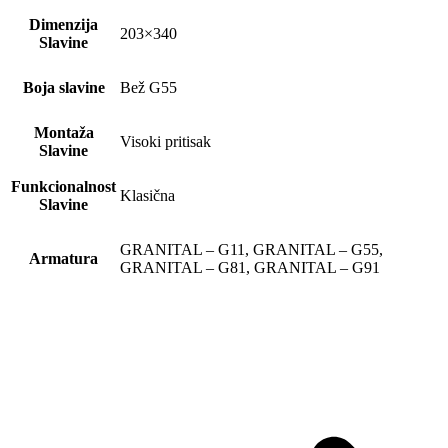
Dimenzija
203×340
Slavine
Boja slavine
Bež G55
Montaža
Visoki pritisak
Slavine
Funkcionalnost
Klasična
Slavine
GRANITAL – G11, GRANITAL – G55,
Armatura
GRANITAL – G81, GRANITAL – G91