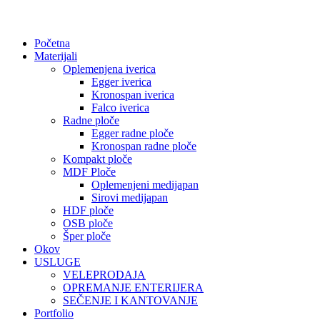
Početna
Materijali
Oplemenjena iverica
Egger iverica
Kronospan iverica
Falco iverica
Radne ploče
Egger radne ploče
Kronospan radne ploče
Kompakt ploče
MDF Ploče
Oplemenjeni medijapan
Sirovi medijapan
HDF ploče
OSB ploče
Šper ploče
Okov
USLUGE
VELEPRODAJA
OPREMANJE ENTERIJERA
SEČENJE I KANTOVANJE
Portfolio