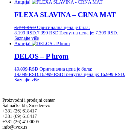
Акција!
FLEXA SLAVINA – CRNA MAT
8.199
RSD
Оригинална цена је била:
8.199 RSD.
7.399
RSD
Тренутна цена је: 7.399 RSD.
Saznajte više
Акција!
DELOS – P hrom
19.099
RSD
Оригинална цена је била:
19.099 RSD.
16.999
RSD
Тренутна цена је: 16.999 RSD.
Saznajte više
Proizvodni i prodajni centar
Šalinačka bb, Smederevo
+381 (26) 618417
+381 (69) 618417
+381 (26) 4100005
info@ivox.rs