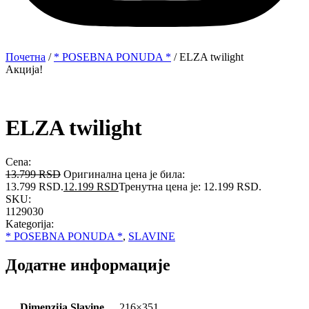
Почетна
/
* POSEBNA PONUDA *
/ ELZA twilight
Акција!
ELZA twilight
Cena:
13.799
RSD
Оригинална цена је била:
13.799 RSD.
12.199
RSD
Тренутна цена је: 12.199 RSD.
SKU:
1129030
Kategorija:
* POSEBNA PONUDA *
,
SLAVINE
Додатне информације
Dimenzija Slavine
216×351