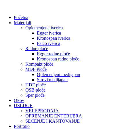
Početna
Materijali
Oplemenjena iverica
Egger iverica
Kronospan iverica
Falco iverica
Radne ploče
Egger radne ploče
Kronospan radne ploče
Kompakt ploče
MDF Ploče
Oplemenjeni medijapan
Sirovi medijapan
HDF ploče
OSB ploče
Šper ploče
Okov
USLUGE
VELEPRODAJA
OPREMANJE ENTERIJERA
SEČENJE I KANTOVANJE
Portfolio