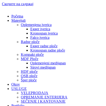
Скочите на садржај
Početna
Materijali
Oplemenjena iverica
Egger iverica
Kronospan iverica
Falco iverica
Radne ploče
Egger radne ploče
Kronospan radne ploče
Kompakt ploče
MDF Ploče
Oplemenjeni medijapan
Sirovi medijapan
HDF ploče
OSB ploče
Šper ploče
Okov
USLUGE
VELEPRODAJA
OPREMANJE ENTERIJERA
SEČENJE I KANTOVANJE
Portfolio