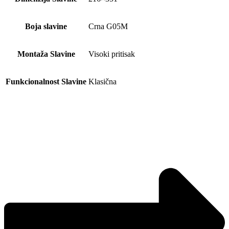
Boja slavine
Crna G05M
Montaža Slavine
Visoki pritisak
Funkcionalnost Slavine
Klasična