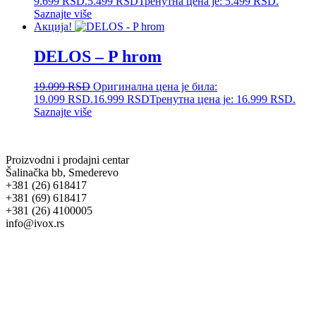
9.699 RSD.
5.499
RSD
Тренутна цена је: 5.499 RSD.
Saznajte više
Акција!
DELOS – P hrom
19.099
RSD
Оригинална цена је била:
19.099 RSD.
16.999
RSD
Тренутна цена је: 16.999 RSD.
Saznajte više
Proizvodni i prodajni centar
Šalinačka bb, Smederevo
+381 (26) 618417
+381 (69) 618417
+381 (26) 4100005
info@ivox.rs