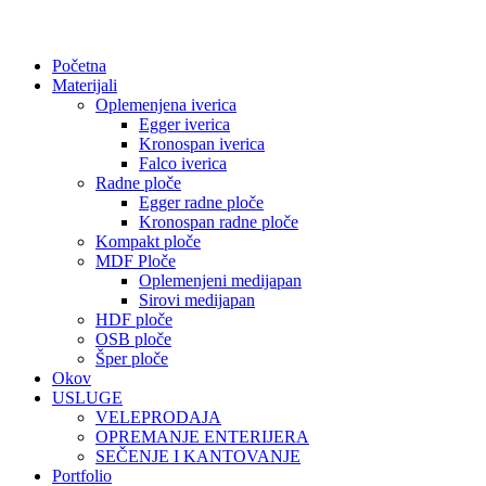
Početna
Materijali
Oplemenjena iverica
Egger iverica
Kronospan iverica
Falco iverica
Radne ploče
Egger radne ploče
Kronospan radne ploče
Kompakt ploče
MDF Ploče
Oplemenjeni medijapan
Sirovi medijapan
HDF ploče
OSB ploče
Šper ploče
Okov
USLUGE
VELEPRODAJA
OPREMANJE ENTERIJERA
SEČENJE I KANTOVANJE
Portfolio