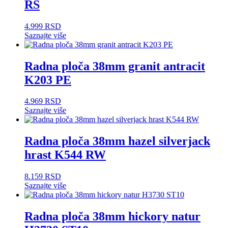
RS
4.999
RSD
Saznajte više
Radna ploča 38mm granit antracit
K203 PE
4.969
RSD
Saznajte više
Radna ploča 38mm hazel silverjack
hrast K544 RW
8.159
RSD
Saznajte više
Radna ploča 38mm hickory natur