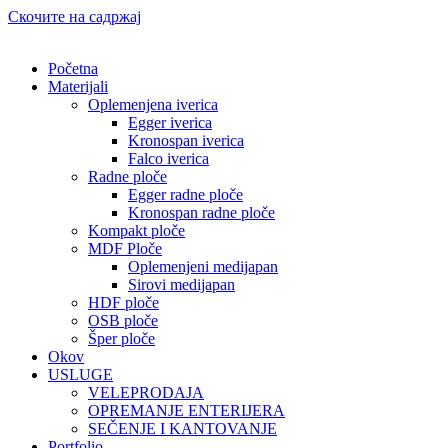
Скочите на садржај
Početna
Materijali
Oplemenjena iverica
Egger iverica
Kronospan iverica
Falco iverica
Radne ploče
Egger radne ploče
Kronospan radne ploče
Kompakt ploče
MDF Ploče
Oplemenjeni medijapan
Sirovi medijapan
HDF ploče
OSB ploče
Šper ploče
Okov
USLUGE
VELEPRODAJA
OPREMANJE ENTERIJERA
SEČENJE I KANTOVANJE
Portfolio