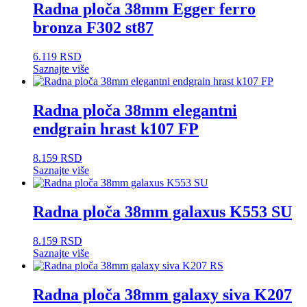
Radna ploča 38mm Egger ferro
bronza F302 st87
6.119
RSD
Saznajte više
Radna ploča 38mm elegantni
endgrain hrast k107 FP
8.159
RSD
Saznajte više
Radna ploča 38mm galaxus K553 SU
8.159
RSD
Saznajte više
Radna ploča 38mm galaxy siva K207