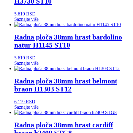
H3730 ST10
5.619
RSD
Saznajte više
Radna ploča 38mm hrast bardolino
natur H1145 ST10
5.619
RSD
Saznajte više
Radna ploča 38mm hrast belmont
braon H1303 ST12
6.119
RSD
Saznajte više
Radna ploča 38mm hrast cardiff
braon h2409 STG8