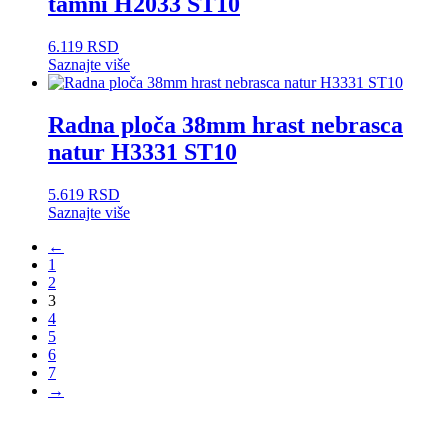
tamni H2033 ST10
6.119
RSD
Saznajte više
Radna ploča 38mm hrast nebrasca
natur H3331 ST10
5.619
RSD
Saznajte više
←
1
2
3
4
5
6
7
→