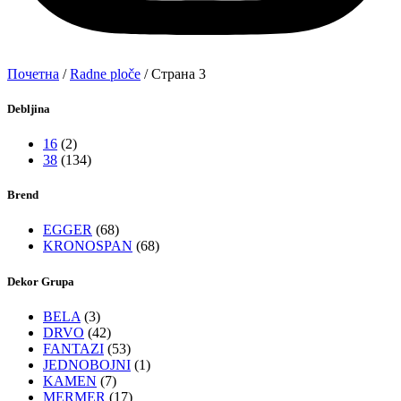
Почетна
/
Radne ploče
/ Страна 3
Debljina
16
(2)
38
(134)
Brend
EGGER
(68)
KRONOSPAN
(68)
Dekor Grupa
BELA
(3)
DRVO
(42)
FANTAZI
(53)
JEDNOBOJNI
(1)
KAMEN
(7)
MERMER
(17)