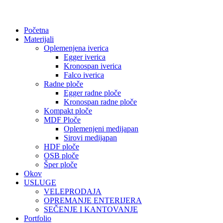
Početna
Materijali
Oplemenjena iverica
Egger iverica
Kronospan iverica
Falco iverica
Radne ploče
Egger radne ploče
Kronospan radne ploče
Kompakt ploče
MDF Ploče
Oplemenjeni medijapan
Sirovi medijapan
HDF ploče
OSB ploče
Šper ploče
Okov
USLUGE
VELEPRODAJA
OPREMANJE ENTERIJERA
SEČENJE I KANTOVANJE
Portfolio