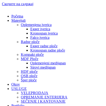
Скочите на садржај
Početna
Materijali
Oplemenjena iverica
Egger iverica
Kronospan iverica
Falco iverica
Radne ploče
Egger radne ploče
Kronospan radne ploče
Kompakt ploče
MDF Ploče
Oplemenjeni medijapan
Sirovi medijapan
HDF ploče
OSB ploče
Šper ploče
Okov
USLUGE
VELEPRODAJA
OPREMANJE ENTERIJERA
SEČENJE I KANTOVANJE
Portfolio