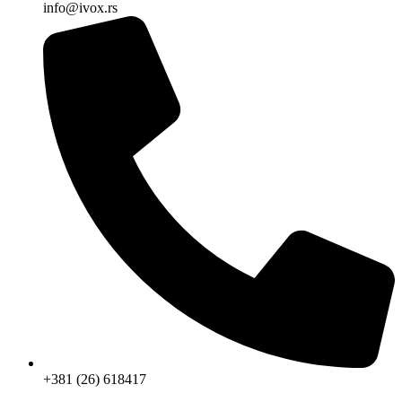
info@ivox.rs
+381 (26) 618417