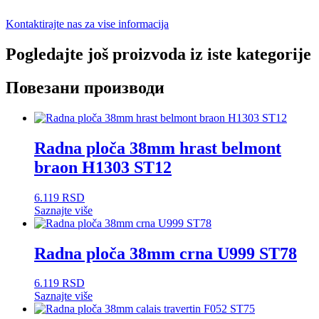
Kontaktirajte nas za vise informacija
Pogledajte još proizvoda iz iste kategorije
Повезани производи
Radna ploča 38mm hrast belmont
braon H1303 ST12
6.119
RSD
Saznajte više
Radna ploča 38mm crna U999 ST78
6.119
RSD
Saznajte više