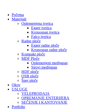
Početna
Materijali
Oplemenjena iverica
Egger iverica
Kronospan iverica
Falco iverica
Radne ploče
Egger radne ploče
Kronospan radne ploče
Kompakt ploče
MDF Ploče
Oplemenjeni medijapan
Sirovi medijapan
HDF ploče
OSB ploče
Šper ploče
Okov
USLUGE
VELEPRODAJA
OPREMANJE ENTERIJERA
SEČENJE I KANTOVANJE
Portfolio