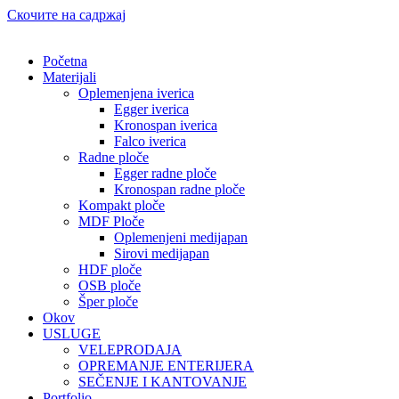
Скочите на садржај
Početna
Materijali
Oplemenjena iverica
Egger iverica
Kronospan iverica
Falco iverica
Radne ploče
Egger radne ploče
Kronospan radne ploče
Kompakt ploče
MDF Ploče
Oplemenjeni medijapan
Sirovi medijapan
HDF ploče
OSB ploče
Šper ploče
Okov
USLUGE
VELEPRODAJA
OPREMANJE ENTERIJERA
SEČENJE I KANTOVANJE
Portfolio