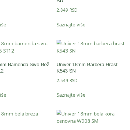
SU
2.849
RSD
iše
Saznajte više
8mm Bamenda Sivo-Bež
Univer 18mm Barbera Hrast
12
K543 SN
2.549
RSD
iše
Saznajte više