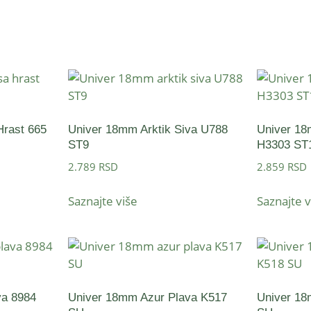
Hrast 665
Univer 18mm Arktik Siva U788
Univer 18
ST9
H3303 ST
2.789
RSD
2.859
RSD
Saznajte više
Saznajte v
va 8984
Univer 18mm Azur Plava K517
Univer 1