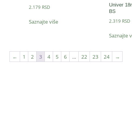
Univer 18
2.179
RSD
BS
2.319
RSD
Saznajte više
Saznajte v
←
1
2
3
4
5
6
…
22
23
24
→