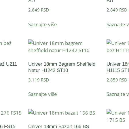
SU
SU
2.849
RSD
2.849
RSD
Saznajte više
Saznajte v
ež U211
Univer 18mm Bagrem Sheffield
Univer 1
Natur H1242 ST10
H1115 ST
3.119
RSD
2.859
RSD
Saznajte više
Saznajte v
76 FS15
Univer 18mm Bazalt 166 BS