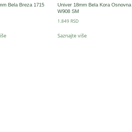
mm Bela Breza 1715
Univer 18mm Bela Kora Osnovna
W908 SM
1.849
RSD
iše
Saznajte više