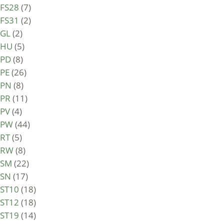
FS28
(7)
FS31
(2)
GL
(2)
HU
(5)
PD
(8)
PE
(26)
PN
(8)
PR
(11)
PV
(4)
PW
(44)
RT
(5)
RW
(8)
SM
(22)
SN
(17)
ST10
(18)
ST12
(18)
ST19
(14)