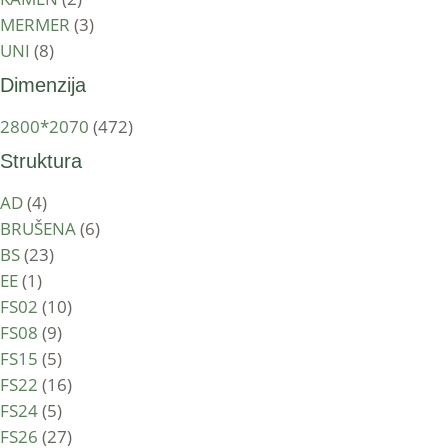
MERMER
(3)
UNI
(8)
Dimenzija
2800*2070
(472)
Struktura
AD
(4)
BRUŠENA
(6)
BS
(23)
EE
(1)
FS02
(10)
FS08
(9)
FS15
(5)
FS22
(16)
FS24
(5)
FS26
(27)