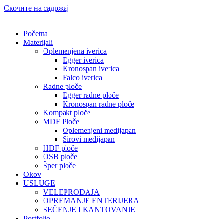
Скочите на садржај
Početna
Materijali
Oplemenjena iverica
Egger iverica
Kronospan iverica
Falco iverica
Radne ploče
Egger radne ploče
Kronospan radne ploče
Kompakt ploče
MDF Ploče
Oplemenjeni medijapan
Sirovi medijapan
HDF ploče
OSB ploče
Šper ploče
Okov
USLUGE
VELEPRODAJA
OPREMANJE ENTERIJERA
SEČENJE I KANTOVANJE
Portfolio