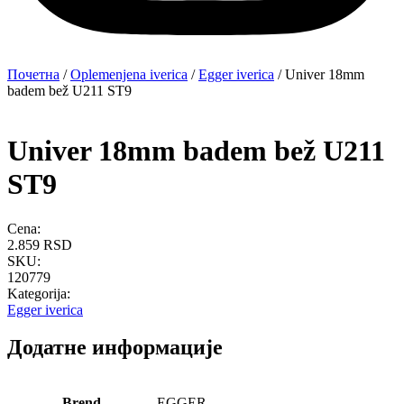
Почетна
/
Oplemenjena iverica
/
Egger iverica
/ Univer 18mm
badem bež U211 ST9
Univer 18mm badem bež U211
ST9
Cena:
2.859
RSD
SKU:
120779
Kategorija:
Egger iverica
Додатне информације
Brend
EGGER