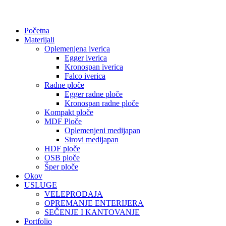
Početna
Materijali
Oplemenjena iverica
Egger iverica
Kronospan iverica
Falco iverica
Radne ploče
Egger radne ploče
Kronospan radne ploče
Kompakt ploče
MDF Ploče
Oplemenjeni medijapan
Sirovi medijapan
HDF ploče
OSB ploče
Šper ploče
Okov
USLUGE
VELEPRODAJA
OPREMANJE ENTERIJERA
SEČENJE I KANTOVANJE
Portfolio