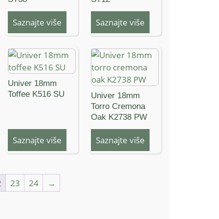
Saznajte više
Saznajte više
Univer 18mm
Toffee K516 SU
Univer 18mm
Torro Cremona
Oak K2738 PW
Saznajte više
Saznajte više
2
23
24
→