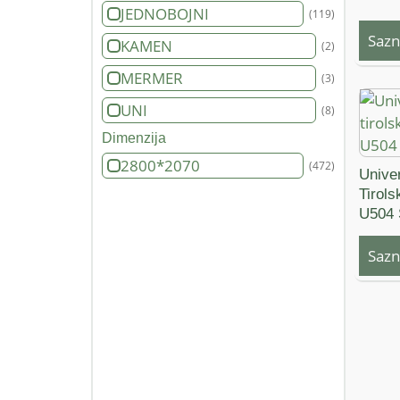
JEDNOBOJNI
(119)
Sazn
KAMEN
(2)
MERMER
(3)
UNI
(8)
Dimenzija
2800*2070
(472)
Unive
Tirols
U504
Sazn