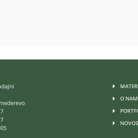
odajni
MATERI
O NAM
Smederevo
PORTF
17
17
NOVOS
005