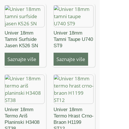
Univer 18mm
Univer 18mm
Tamni Surfside
Tamni Taupe U740
Jasen K526 SN
ST9
Saznajte više
Saznajte više
Univer 18mm
Univer 18mm
Termo Ariš
Termo Hrast Crno-
Planinski H3408
Braon H1199
ST38
ST12