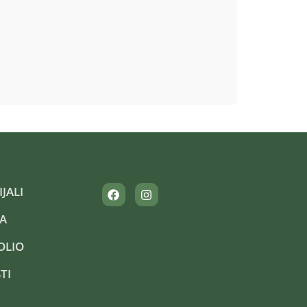
JALI
A
OLIO
TI