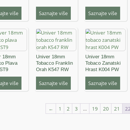
ajte više
Saznajte više
Saznajte više
r 18mm
Univer 18mm
Univer 18mm
ko Plava
Tobacco Franklin
Tobaco Zanatski
 ST9
Orah K547 RW
Hrast K004 PW
ajte više
Saznajte više
Saznajte više
←
1
2
3
…
19
20
21
2