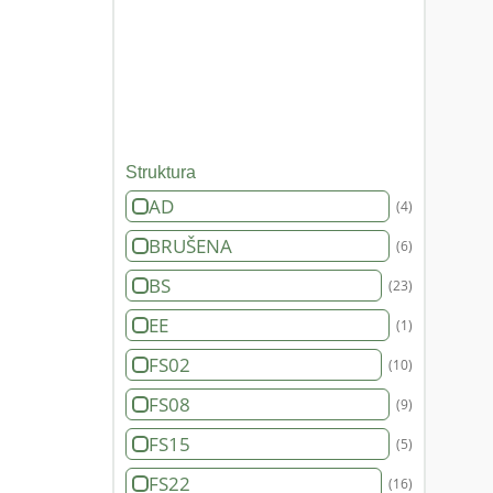
Struktura
AD
(4)
BRUŠENA
(6)
BS
(23)
EE
(1)
FS02
(10)
FS08
(9)
FS15
(5)
FS22
(16)