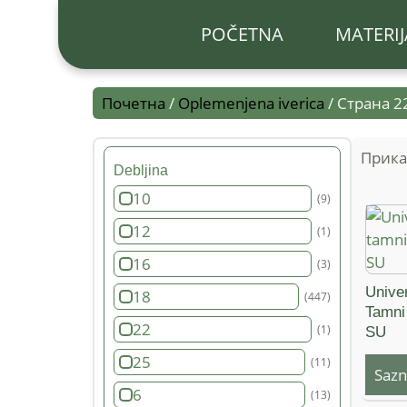
POČETNA
MATERIJ
Почетна
/
Oplemenjena iverica
/ Страна 2
Прика
Debljina
10
(9)
12
(1)
16
(3)
Unive
18
(447)
Tamni
22
(1)
SU
25
(11)
Sazn
6
(13)