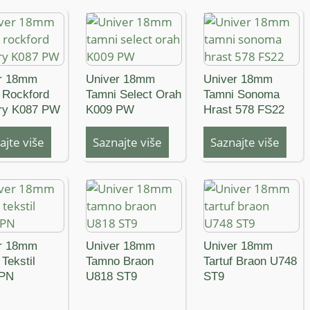
r 18mm
Univer 18mm
Univer 18mm
 Rockford
Tamni Select Orah
Tamni Sonoma
ry K087 PW
K009 PW
Hrast 578 FS22
ajte više
Saznajte više
Saznajte više
r 18mm
Univer 18mm
Univer 18mm
Tekstil
Tamno Braon
Tartuf Braon U748
 PN
U818 ST9
ST9