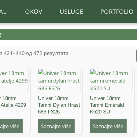
ALI
OKOV
USLUGE
PORTFOLIO
2
з 421–440 од 472 резултата
r 18mm
Univer 18mm
Univer 18mm
 Atelje 4299
Tamni Dylan Hrast
Tamni Emerald
686 FS26
K520 SU
ajte više
Saznajte više
Saznajte više