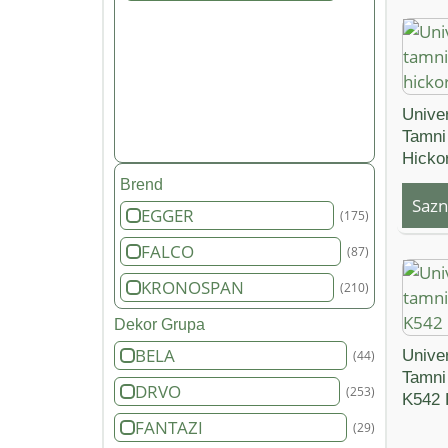
Unive
Tamni
Hicko
Brend
Sazn
EGGER
(175)
FALCO
(87)
KRONOSPAN
(210)
Dekor Grupa
BELA
Unive
(44)
Tamni 
DRVO
(253)
K542
FANTAZI
(29)