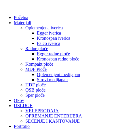
Početna
Materijali
Oplemenjena iverica
Egger iverica
Kronospan iverica
Falco iverica
Radne ploče
Egger radne ploče
Kronospan radne ploče
Kompakt ploče
MDF Ploče
Oplemenjeni medijapan
Sirovi medijapan
HDF ploče
OSB ploče
Šper ploče
Okov
USLUGE
VELEPRODAJA
OPREMANJE ENTERIJERA
SEČENJE I KANTOVANJE
Portfolio