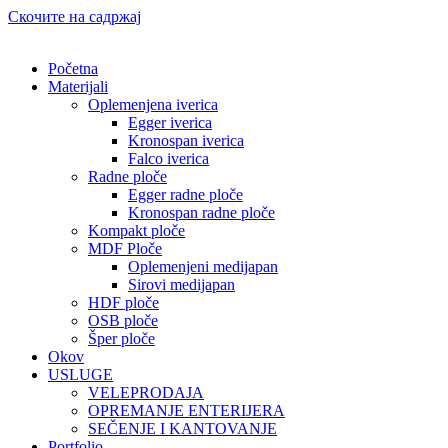
Скочите на садржај
Početna
Materijali
Oplemenjena iverica
Egger iverica
Kronospan iverica
Falco iverica
Radne ploče
Egger radne ploče
Kronospan radne ploče
Kompakt ploče
MDF Ploče
Oplemenjeni medijapan
Sirovi medijapan
HDF ploče
OSB ploče
Šper ploče
Okov
USLUGE
VELEPRODAJA
OPREMANJE ENTERIJERA
SEČENJE I KANTOVANJE
Portfolio