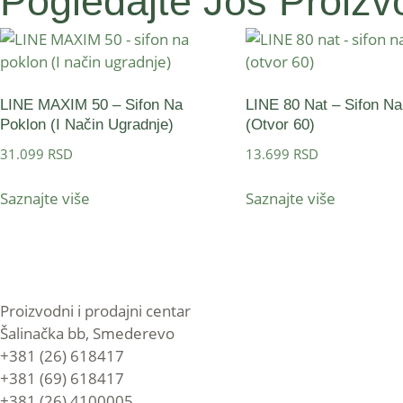
Pogledajte Još Proizvo
LINE MAXIM 50 – Sifon Na
LINE 80 Nat – Sifon Na
Poklon (I Način Ugradnje)
(otvor 60)
31.099
RSD
13.699
RSD
Saznajte više
Saznajte više
Proizvodni i prodajni centar
Šalinačka bb, Smederevo
+381 (26) 618417
+381 (69) 618417
+381 (26) 4100005