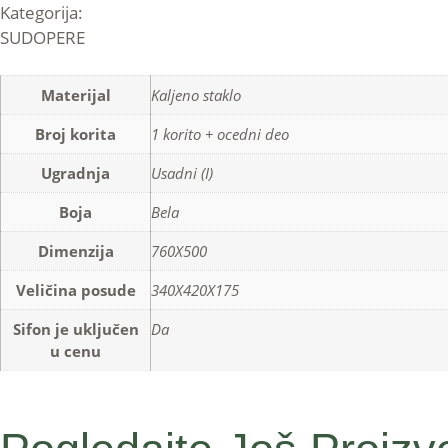
Kategorija:
SUDOPERE
Materijal
Kaljeno staklo
Broj korita
1 korito + ocedni deo
Ugradnja
Usadni (I)
Boja
Bela
Dimenzija
760X500
Veličina posude
340X420X175
Sifon je uključen
Da
u cenu