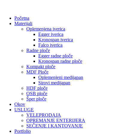
Početna
Materijali
Oplemenjena iverica
Egger iverica
Kronospan iverica
Falco iverica
Radne ploče
Egger radne ploče
Kronospan radne ploče
Kompakt ploče
MDF Ploče
Oplemenjeni medijapan
Sirovi medijapan
HDF ploče
OSB ploče
Šper ploče
Okov
USLUGE
VELEPRODAJA
OPREMANJE ENTERIJERA
SEČENJE I KANTOVANJE
Portfolio