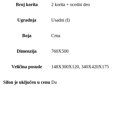
Broj korita
2 korita + ocedni deo
Ugradnja
Usadni (I)
Boja
Crna
Dimenzija
760X500
Veličina posude
148X300X120, 340X420X175
Sifon je uključen u cenu
Da