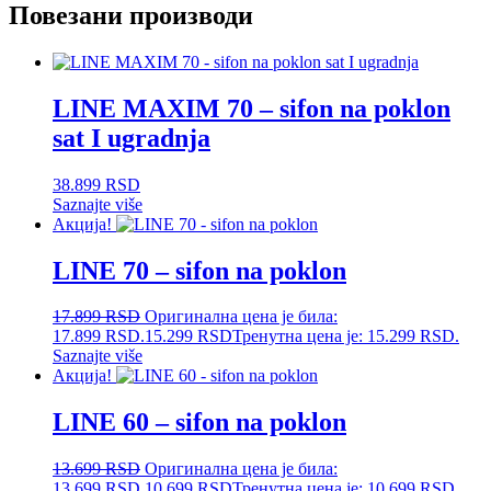
Повезани производи
LINE MAXIM 70 – sifon na poklon
sat I ugradnja
38.899
RSD
Saznajte više
Акција!
LINE 70 – sifon na poklon
17.899
RSD
Оригинална цена је била:
17.899 RSD.
15.299
RSD
Тренутна цена је: 15.299 RSD.
Saznajte više
Акција!
LINE 60 – sifon na poklon
13.699
RSD
Оригинална цена је била:
13.699 RSD.
10.699
RSD
Тренутна цена је: 10.699 RSD.