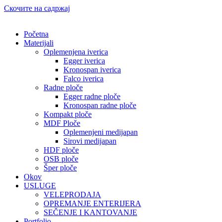
Скочите на садржај
Početna
Materijali
Oplemenjena iverica
Egger iverica
Kronospan iverica
Falco iverica
Radne ploče
Egger radne ploče
Kronospan radne ploče
Kompakt ploče
MDF Ploče
Oplemenjeni medijapan
Sirovi medijapan
HDF ploče
OSB ploče
Šper ploče
Okov
USLUGE
VELEPRODAJA
OPREMANJE ENTERIJERA
SEČENJE I KANTOVANJE
Portfolio