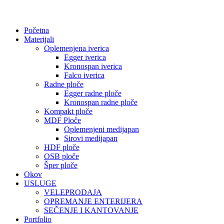
Početna
Materijali
Oplemenjena iverica
Egger iverica
Kronospan iverica
Falco iverica
Radne ploče
Egger radne ploče
Kronospan radne ploče
Kompakt ploče
MDF Ploče
Oplemenjeni medijapan
Sirovi medijapan
HDF ploče
OSB ploče
Šper ploče
Okov
USLUGE
VELEPRODAJA
OPREMANJE ENTERIJERA
SEČENJE I KANTOVANJE
Portfolio