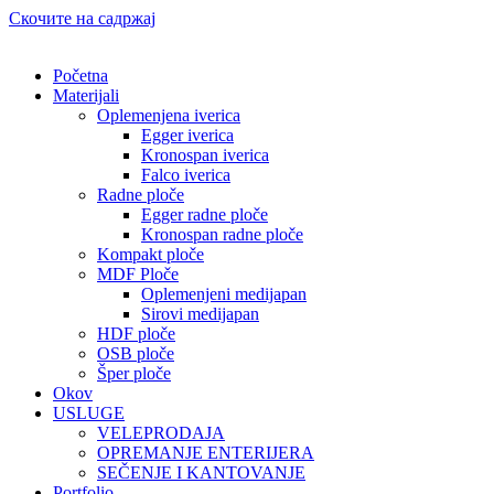
Скочите на садржај
Početna
Materijali
Oplemenjena iverica
Egger iverica
Kronospan iverica
Falco iverica
Radne ploče
Egger radne ploče
Kronospan radne ploče
Kompakt ploče
MDF Ploče
Oplemenjeni medijapan
Sirovi medijapan
HDF ploče
OSB ploče
Šper ploče
Okov
USLUGE
VELEPRODAJA
OPREMANJE ENTERIJERA
SEČENJE I KANTOVANJE
Portfolio