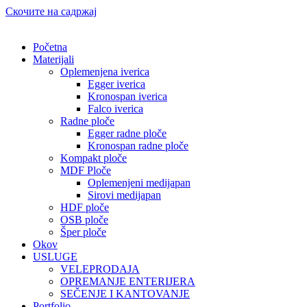
Скочите на садржај
Početna
Materijali
Oplemenjena iverica
Egger iverica
Kronospan iverica
Falco iverica
Radne ploče
Egger radne ploče
Kronospan radne ploče
Kompakt ploče
MDF Ploče
Oplemenjeni medijapan
Sirovi medijapan
HDF ploče
OSB ploče
Šper ploče
Okov
USLUGE
VELEPRODAJA
OPREMANJE ENTERIJERA
SEČENJE I KANTOVANJE
Portfolio