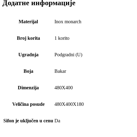
Додатне информације
Materijal
Inox monarch
Broj korita
1 korito
Ugradnja
Podgradni (U)
Boja
Bakar
Dimenzija
480X400
Veličina posude
480X400X180
Sifon je uključen u cenu
Da