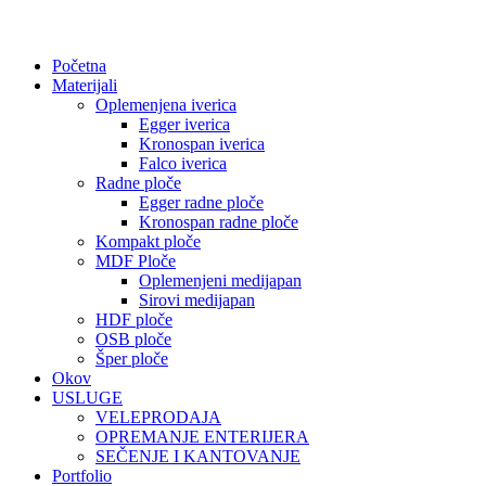
Početna
Materijali
Oplemenjena iverica
Egger iverica
Kronospan iverica
Falco iverica
Radne ploče
Egger radne ploče
Kronospan radne ploče
Kompakt ploče
MDF Ploče
Oplemenjeni medijapan
Sirovi medijapan
HDF ploče
OSB ploče
Šper ploče
Okov
USLUGE
VELEPRODAJA
OPREMANJE ENTERIJERA
SEČENJE I KANTOVANJE
Portfolio