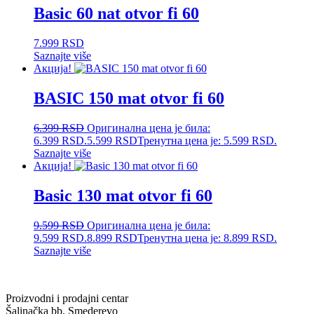
Basic 60 nat otvor fi 60
7.999
RSD
Saznajte više
Акција!
BASIC 150 mat otvor fi 60
6.399
RSD
Оригинална цена је била:
6.399 RSD.
5.599
RSD
Тренутна цена је: 5.599 RSD.
Saznajte više
Акција!
Basic 130 mat otvor fi 60
9.599
RSD
Оригинална цена је била:
9.599 RSD.
8.899
RSD
Тренутна цена је: 8.899 RSD.
Saznajte više
Proizvodni i prodajni centar
Šalinačka bb, Smederevo