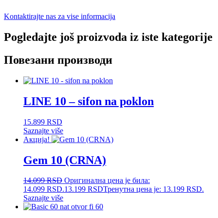
Kontaktirajte nas za vise informacija
Pogledajte još proizvoda iz iste kategorije
Повезани производи
LINE 10 – sifon na poklon
15.899
RSD
Saznajte više
Акција!
Gem 10 (CRNA)
14.099
RSD
Оригинална цена је била:
14.099 RSD.
13.199
RSD
Тренутна цена је: 13.199 RSD.
Saznajte više