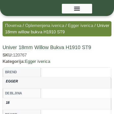
Почетна
/
Oplemenjena iverica
/
Egger iverica
/ Univer
18mm willow bukva H1910 ST9
Univer 18mm Willow Bukva H1910 ST9
SKU:
120767
Kategorija:
Egger iverica
BREND
EGGER
DEBLJINA
18