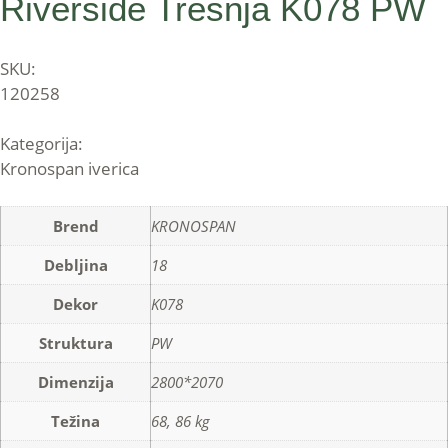
Riverside Trešnja K078 PW
SKU:
120258
Kategorija:
Kronospan iverica
Brend
KRONOSPAN
Debljina
18
Dekor
K078
Struktura
PW
Dimenzija
2800*2070
Težina
68, 86 kg