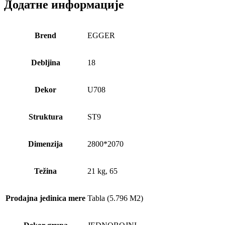
Додатне информације
Brend
EGGER
Debljina
18
Dekor
U708
Struktura
ST9
Dimenzija
2800*2070
Težina
21 kg, 65
Prodajna jedinica mere
Tabla (5.796 M2)