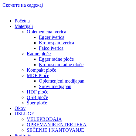
Скочите на садржај
Početna
Materijali
Oplemenjena iverica
Egger iverica
Kronospan iverica
Falco iverica
Radne ploče
Egger radne ploče
Kronospan radne ploče
Kompakt ploče
MDF Ploče
Oplemenjeni medijapan
Sirovi medijapan
HDF ploče
OSB ploče
Šper ploče
Okov
USLUGE
VELEPRODAJA
OPREMANJE ENTERIJERA
SEČENJE I KANTOVANJE
Portfolio