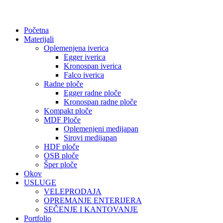
Početna
Materijali
Oplemenjena iverica
Egger iverica
Kronospan iverica
Falco iverica
Radne ploče
Egger radne ploče
Kronospan radne ploče
Kompakt ploče
MDF Ploče
Oplemenjeni medijapan
Sirovi medijapan
HDF ploče
OSB ploče
Šper ploče
Okov
USLUGE
VELEPRODAJA
OPREMANJE ENTERIJERA
SEČENJE I KANTOVANJE
Portfolio