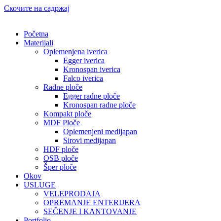
Скочите на садржај
Početna
Materijali
Oplemenjena iverica
Egger iverica
Kronospan iverica
Falco iverica
Radne ploče
Egger radne ploče
Kronospan radne ploče
Kompakt ploče
MDF Ploče
Oplemenjeni medijapan
Sirovi medijapan
HDF ploče
OSB ploče
Šper ploče
Okov
USLUGE
VELEPRODAJA
OPREMANJE ENTERIJERA
SEČENJE I KANTOVANJE
Portfolio