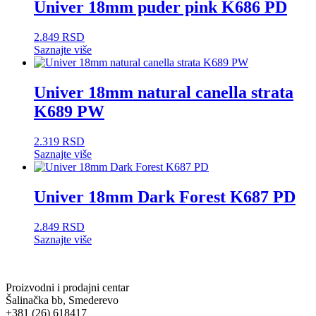
Univer 18mm puder pink K686 PD
2.849
RSD
Saznajte više
Univer 18mm natural canella strata
K689 PW
2.319
RSD
Saznajte više
Univer 18mm Dark Forest K687 PD
2.849
RSD
Saznajte više
Proizvodni i prodajni centar
Šalinačka bb, Smederevo
+381 (26) 618417