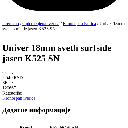
Почетна
/
Oplemenjena iverica
/
Kronospan iverica
/ Univer 18mm
svetli surfside jasen K525 SN
Univer 18mm svetli surfside
jasen K525 SN
Cena:
2.549
RSD
SKU:
120667
Kategorija:
Kronospan iverica
Додатне информације
Brend
KRONOSPAN