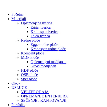
Početna
Materijali
Oplemenjena iverica
Egger iverica
Kronospan iverica
Falco iverica
Radne ploče
Egger radne ploče
Kronospan radne ploče
Kompakt ploče
MDF Ploče
Oplemenjeni medijapan
Sirovi medijapan
HDF ploče
OSB ploče
Šper ploče
Okov
USLUGE
VELEPRODAJA
OPREMANJE ENTERIJERA
SEČENJE I KANTOVANJE
Portfolio