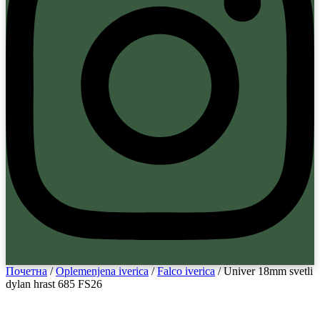
Почетна
/
Oplemenjena iverica
/
Falco iverica
/ Univer 18mm svetli
dylan hrast 685 FS26