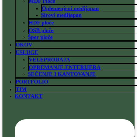
MDF Ploče
Oplemenjeni medijapan
Sirovi medijapan
HDF ploče
OSB ploče
Šper ploče
OKOV
USLUGE
VELEPRODAJA
OPREMANJE ENTERIJERA
SEČENJE I KANTOVANJE
PORTFOLIO
TIM
KONTAKT