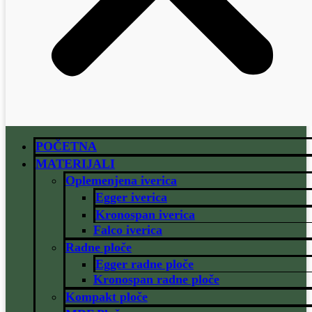
POČETNA
MATERIJALI
Oplemenjena iverica
Egger iverica
Kronospan iverica
Falco iverica
Radne ploče
Egger radne ploče
Kronospan radne ploče
Kompakt ploče