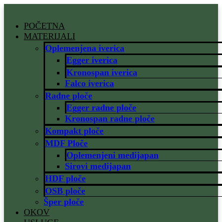
Скочите
на
POČETNA
садржај
MATERIJALI
Oplemenjena iverica
Egger iverica
Kronospan iverica
Falco iverica
Radne ploče
Egger radne ploče
Kronospan radne ploče
Kompakt ploče
MDF Ploče
Oplemenjeni medijapan
Sirovi medijapan
HDF ploče
OSB ploče
Šper ploče
OKOV