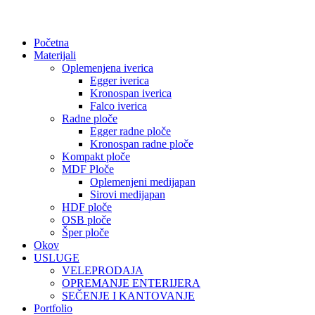
Početna
Materijali
Oplemenjena iverica
Egger iverica
Kronospan iverica
Falco iverica
Radne ploče
Egger radne ploče
Kronospan radne ploče
Kompakt ploče
MDF Ploče
Oplemenjeni medijapan
Sirovi medijapan
HDF ploče
OSB ploče
Šper ploče
Okov
USLUGE
VELEPRODAJA
OPREMANJE ENTERIJERA
SEČENJE I KANTOVANJE
Portfolio