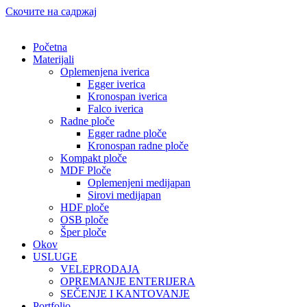
Скочите на садржај
Početna
Materijali
Oplemenjena iverica
Egger iverica
Kronospan iverica
Falco iverica
Radne ploče
Egger radne ploče
Kronospan radne ploče
Kompakt ploče
MDF Ploče
Oplemenjeni medijapan
Sirovi medijapan
HDF ploče
OSB ploče
Šper ploče
Okov
USLUGE
VELEPRODAJA
OPREMANJE ENTERIJERA
SEČENJE I KANTOVANJE
Portfolio