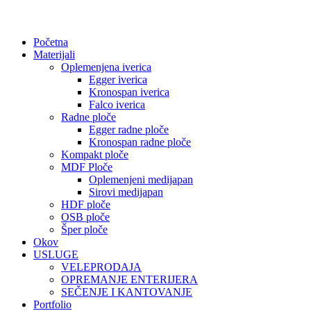
Početna
Materijali
Oplemenjena iverica
Egger iverica
Kronospan iverica
Falco iverica
Radne ploče
Egger radne ploče
Kronospan radne ploče
Kompakt ploče
MDF Ploče
Oplemenjeni medijapan
Sirovi medijapan
HDF ploče
OSB ploče
Šper ploče
Okov
USLUGE
VELEPRODAJA
OPREMANJE ENTERIJERA
SEČENJE I KANTOVANJE
Portfolio