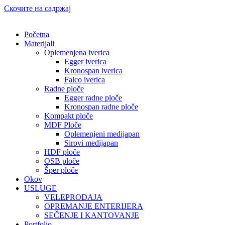
Скочите на садржај
Početna
Materijali
Oplemenjena iverica
Egger iverica
Kronospan iverica
Falco iverica
Radne ploče
Egger radne ploče
Kronospan radne ploče
Kompakt ploče
MDF Ploče
Oplemenjeni medijapan
Sirovi medijapan
HDF ploče
OSB ploče
Šper ploče
Okov
USLUGE
VELEPRODAJA
OPREMANJE ENTERIJERA
SEČENJE I KANTOVANJE
Portfolio