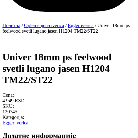
Почетна
/
Oplemenjena iverica
/
Egger iverica
/ Univer 18mm ps
feelwood svetli lugano jasen H1204 TM22/ST22
Univer 18mm ps feelwood
svetli lugano jasen H1204
TM22/ST22
Cena:
4.949
RSD
SKU:
120745
Kategorija:
Egger iverica
Додатне информације