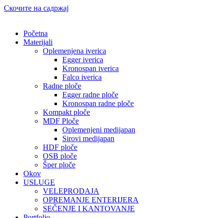
Скочите на садржај
Početna
Materijali
Oplemenjena iverica
Egger iverica
Kronospan iverica
Falco iverica
Radne ploče
Egger radne ploče
Kronospan radne ploče
Kompakt ploče
MDF Ploče
Oplemenjeni medijapan
Sirovi medijapan
HDF ploče
OSB ploče
Šper ploče
Okov
USLUGE
VELEPRODAJA
OPREMANJE ENTERIJERA
SEČENJE I KANTOVANJE
Portfolio