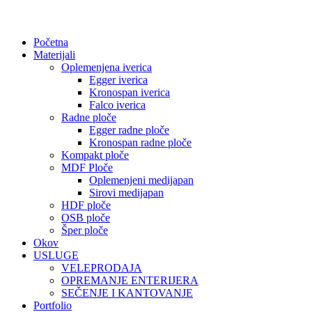
Početna
Materijali
Oplemenjena iverica
Egger iverica
Kronospan iverica
Falco iverica
Radne ploče
Egger radne ploče
Kronospan radne ploče
Kompakt ploče
MDF Ploče
Oplemenjeni medijapan
Sirovi medijapan
HDF ploče
OSB ploče
Šper ploče
Okov
USLUGE
VELEPRODAJA
OPREMANJE ENTERIJERA
SEČENJE I KANTOVANJE
Portfolio