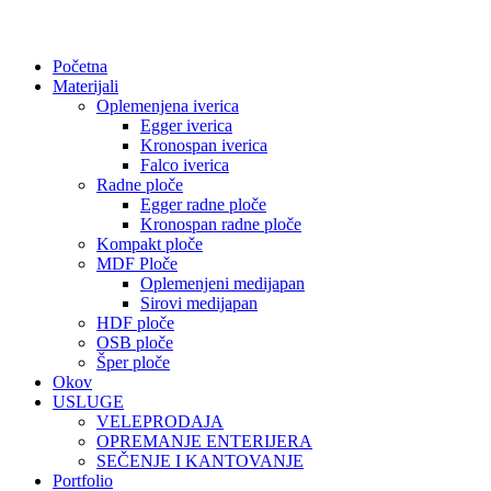
Početna
Materijali
Oplemenjena iverica
Egger iverica
Kronospan iverica
Falco iverica
Radne ploče
Egger radne ploče
Kronospan radne ploče
Kompakt ploče
MDF Ploče
Oplemenjeni medijapan
Sirovi medijapan
HDF ploče
OSB ploče
Šper ploče
Okov
USLUGE
VELEPRODAJA
OPREMANJE ENTERIJERA
SEČENJE I KANTOVANJE
Portfolio