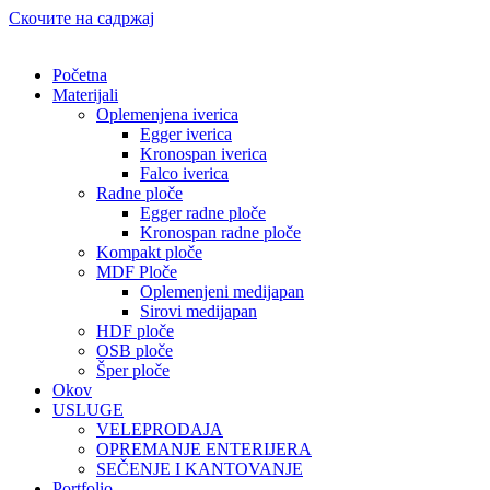
Скочите на садржај
Početna
Materijali
Oplemenjena iverica
Egger iverica
Kronospan iverica
Falco iverica
Radne ploče
Egger radne ploče
Kronospan radne ploče
Kompakt ploče
MDF Ploče
Oplemenjeni medijapan
Sirovi medijapan
HDF ploče
OSB ploče
Šper ploče
Okov
USLUGE
VELEPRODAJA
OPREMANJE ENTERIJERA
SEČENJE I KANTOVANJE
Portfolio