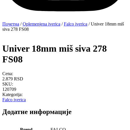
Почетна
/
Oplemenjena iverica
/
Falco iverica
/ Univer 18mm miš
siva 278 FS08
Univer 18mm miš siva 278
FS08
Cena:
2.879
RSD
SKU:
120709
Kategorija:
Falco iverica
Додатне информације
Brend
FALCO