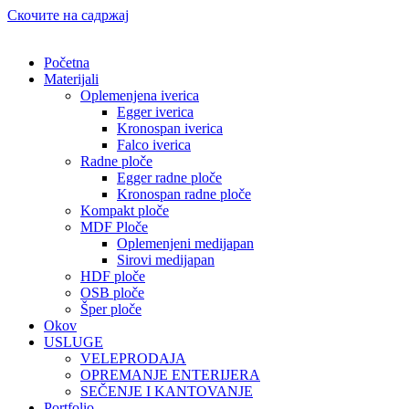
Скочите на садржај
Početna
Materijali
Oplemenjena iverica
Egger iverica
Kronospan iverica
Falco iverica
Radne ploče
Egger radne ploče
Kronospan radne ploče
Kompakt ploče
MDF Ploče
Oplemenjeni medijapan
Sirovi medijapan
HDF ploče
OSB ploče
Šper ploče
Okov
USLUGE
VELEPRODAJA
OPREMANJE ENTERIJERA
SEČENJE I KANTOVANJE
Portfolio