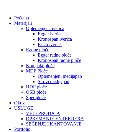
Početna
Materijali
Oplemenjena iverica
Egger iverica
Kronospan iverica
Falco iverica
Radne ploče
Egger radne ploče
Kronospan radne ploče
Kompakt ploče
MDF Ploče
Oplemenjeni medijapan
Sirovi medijapan
HDF ploče
OSB ploče
Šper ploče
Okov
USLUGE
VELEPRODAJA
OPREMANJE ENTERIJERA
SEČENJE I KANTOVANJE
Portfolio