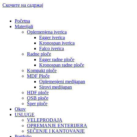
Скочите на садржај
Početna
Materijali
Oplemenjena iverica
Egger iverica
Kronospan iverica
Falco iverica
Radne ploče
Egger radne ploče
Kronospan radne ploče
Kompakt ploče
MDF Ploče
Oplemenjeni medijapan
Sirovi medijapan
HDF ploče
OSB ploče
Šper ploče
Okov
USLUGE
VELEPRODAJA
OPREMANJE ENTERIJERA
SEČENJE I KANTOVANJE
Portfolio