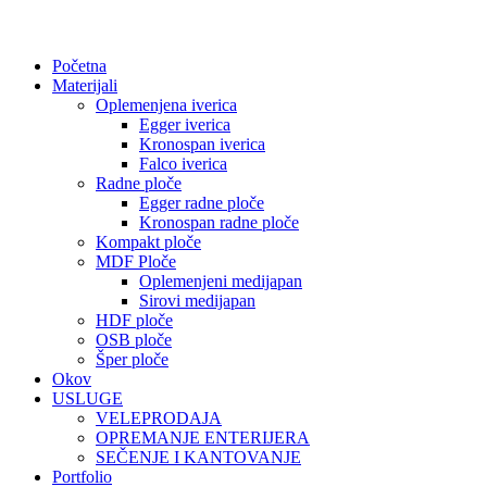
Početna
Materijali
Oplemenjena iverica
Egger iverica
Kronospan iverica
Falco iverica
Radne ploče
Egger radne ploče
Kronospan radne ploče
Kompakt ploče
MDF Ploče
Oplemenjeni medijapan
Sirovi medijapan
HDF ploče
OSB ploče
Šper ploče
Okov
USLUGE
VELEPRODAJA
OPREMANJE ENTERIJERA
SEČENJE I KANTOVANJE
Portfolio