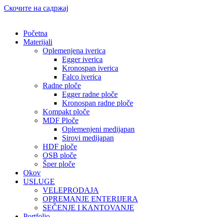
Скочите на садржај
Početna
Materijali
Oplemenjena iverica
Egger iverica
Kronospan iverica
Falco iverica
Radne ploče
Egger radne ploče
Kronospan radne ploče
Kompakt ploče
MDF Ploče
Oplemenjeni medijapan
Sirovi medijapan
HDF ploče
OSB ploče
Šper ploče
Okov
USLUGE
VELEPRODAJA
OPREMANJE ENTERIJERA
SEČENJE I KANTOVANJE
Portfolio