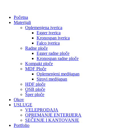
Početna
Materijali
Oplemenjena iverica
Egger iverica
Kronospan iverica
Falco iverica
Radne ploče
Egger radne ploče
Kronospan radne ploče
Kompakt ploče
MDF Ploče
Oplemenjeni medijapan
Sirovi medijapan
HDF ploče
OSB ploče
Šper ploče
Okov
USLUGE
VELEPRODAJA
OPREMANJE ENTERIJERA
SEČENJE I KANTOVANJE
Portfolio