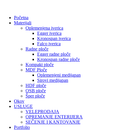
Početna
Materijali
Oplemenjena iverica
Egger iverica
Kronospan iverica
Falco iverica
Radne ploče
Egger radne ploče
Kronospan radne ploče
Kompakt ploče
MDF Ploče
Oplemenjeni medijapan
Sirovi medijapan
HDF ploče
OSB ploče
Šper ploče
Okov
USLUGE
VELEPRODAJA
OPREMANJE ENTERIJERA
SEČENJE I KANTOVANJE
Portfolio