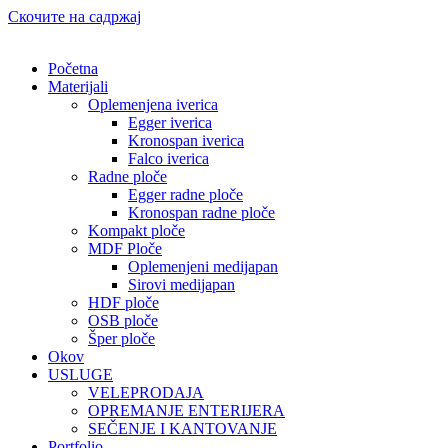
Скочите на садржај
Početna
Materijali
Oplemenjena iverica
Egger iverica
Kronospan iverica
Falco iverica
Radne ploče
Egger radne ploče
Kronospan radne ploče
Kompakt ploče
MDF Ploče
Oplemenjeni medijapan
Sirovi medijapan
HDF ploče
OSB ploče
Šper ploče
Okov
USLUGE
VELEPRODAJA
OPREMANJE ENTERIJERA
SEČENJE I KANTOVANJE
Portfolio