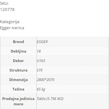
SKU:
120778
Kategorija:
Egger iverica
Brend
EGGER
Debljina
18
Dekor
U163
Struktura
ST9
Dimenzija
2800*2070
Težina
65 kg
Prodajna jedinica
Tabla (5.796 M2)
mere