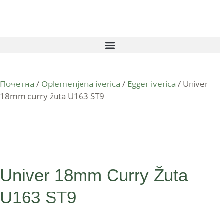
Почетна
/
Oplemenjena iverica
/
Egger iverica
/ Univer
18mm curry žuta U163 ST9
Univer 18mm Curry Žuta
U163 ST9